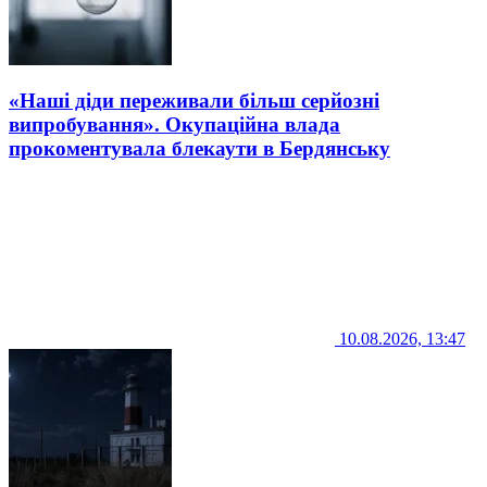
«Наші діди переживали більш серйозні
випробування». Окупаційна влада
прокоментувала блекаути в Бердянську
10.08.2026, 13:47