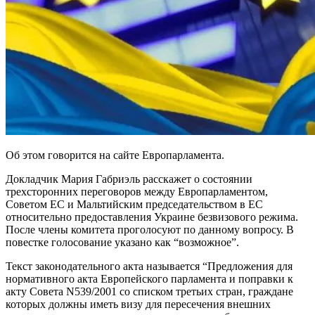
Об этом говорится на сайте Европарламента.
Докладчик Мария Габриэль расскажет о состоянии
трехсторонних переговоров между Европарламентом,
Советом ЕС и Мальтийским председательством в ЕС
относительно предоставления Украине безвизового режима.
После члены комитета проголосуют по данному вопросу. В
повестке голосование указано как “возможное”.
Текст законодательного акта называется “Предложения для
нормативного акта Европейского парламента и поправки к
акту Совета N539/2001 со списком третьих стран, граждане
которых должны иметь визу для пересечения внешних