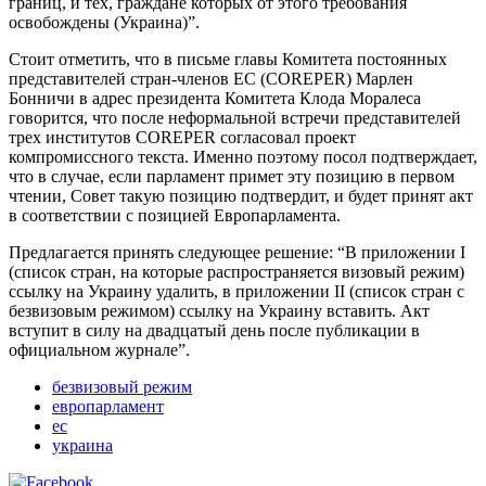
границ, и тех, граждане которых от этого требования
освобождены (Украина)”.
Стоит отметить, что в письме главы Комитета постоянных
представителей стран-членов ЕС (COREPER) Марлен
Бонничи в адрес президента Комитета Клода Моралеса
говорится, что после неформальной встречи представителей
трех институтов COREPER согласовал проект
компромиссного текста. Именно поэтому посол подтверждает,
что в случае, если парламент примет эту позицию в первом
чтении, Совет такую ​​позицию подтвердит, и будет принят акт
в соответствии с позицией Европарламента.
Предлагается принять следующее решение: “В приложении I
(список стран, на которые распространяется визовый режим)
ссылку на Украину удалить, в приложении II (список стран с
безвизовым режимом) ссылку на Украину вставить. Акт
вступит в силу на двадцатый день после публикации в
официальном журнале”.
безвизовый режим
европарламент
ес
украина