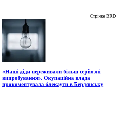
Стрічка BRD
«Наші діди переживали більш серйозні
випробування». Окупаційна влада
прокоментувала блекаути в Бердянську