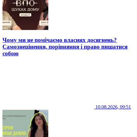
Чому ми не помічаємо власних досягнень?
Самознецінення, порівняння і право пишатися
собою
10.08.2026, 09:51