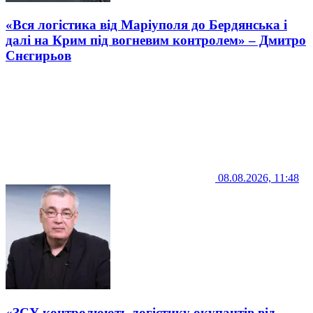
«Вся логістика від Маріуполя до Бердянська і
далі на Крим під вогневим контролем» – Дмитро
Снєгирьов
08.08.2026, 11:48
«ЗСУ контролюють логістику окупантів від