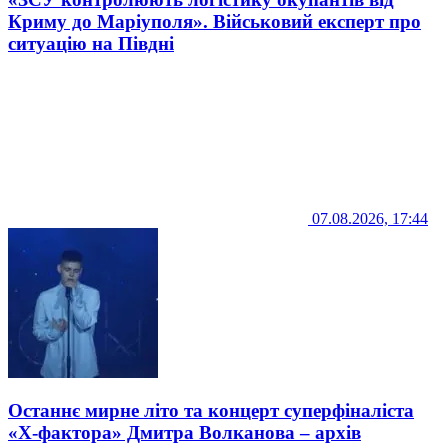
Криму до Маріуполя». Військовий експерт про
ситуацію на Півдні
07.08.2026, 17:44
Останнє мирне літо та концерт суперфіналіста
«Х-фактора» Дмитра Волканова – архів