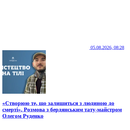
05.08.2026, 08:28
«Створюю те, що залишиться з людиною до
смерті». Розмова з бердянським тату-майстром
Олегом Руденко