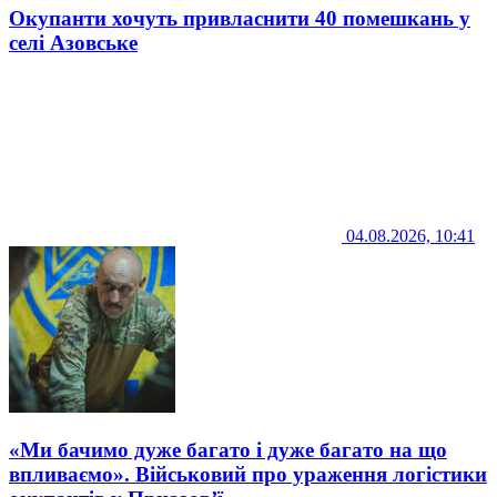
Окупанти хочуть привласнити 40 помешкань у
селі Азовське
04.08.2026, 10:41
«Ми бачимо дуже багато і дуже багато на що
впливаємо». Військовий про ураження логістики