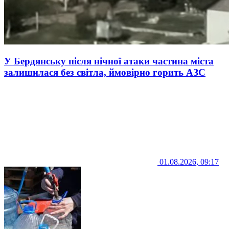
У Бердянську після нічної атаки частина міста
залишилася без світла, ймовірно горить АЗС
01.08.2026, 09:17