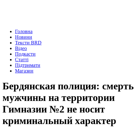
Головна
Новини
Тексти BRD
Відео
Подкасти
Статті
Підтримати
Магазин
Бердянская полиция: смерть
мужчины на территории
Гимназии №2 не носит
криминальный характер