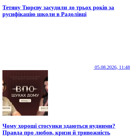
Тетяну Тюрєву засудили до трьох років за
русифікацію школи в Радолівці
05.08.2026, 11:48
Чому хороші стосунки здаються нудними?
Правда про любов, кризи й тривожність