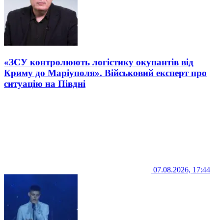
«ЗСУ контролюють логістику окупантів від
Криму до Маріуполя». Військовий експерт про
ситуацію на Півдні
07.08.2026, 17:44