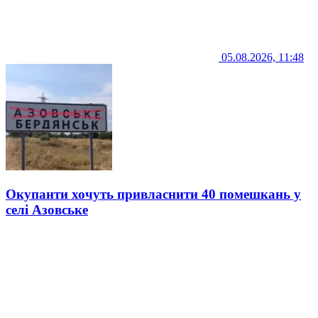
05.08.2026, 11:48
Окупанти хочуть привласнити 40 помешкань у
селі Азовське