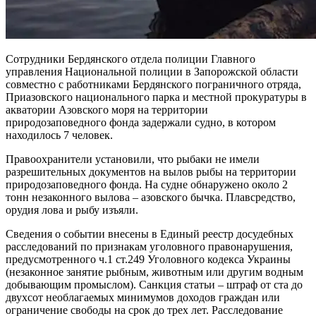
Сотрудники Бердянского отдела полиции Главного
управления Национальной полиции в Запорожской области
совместно с работниками Бердянского пограничного отряда,
Приазовского национального парка и местной прокуратуры в
акватории Азовского моря на территории
природозаповедного фонда задержали судно, в котором
находилось 7 человек.
Правоохранители установили, что рыбаки не имели
разрешительных документов на вылов рыбы на территории
природозаповедного фонда. На судне обнаружено около 2
тонн незаконного вылова – азовского бычка. Плавсредство,
орудия лова и рыбу изъяли.
Сведения о событии внесены в Единый реестр досудебных
расследований по признакам уголовного правонарушения,
предусмотренного ч.1 ст.249 Уголовного кодекса Украины
(незаконное занятие рыбным, животным или другим водным
добывающим промыслом). Санкция статьи – штраф от ста до
двухсот необлагаемых минимумов доходов граждан или
ограничение свободы на срок до трех лет. Расследование