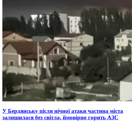
У Бердянську після нічної атаки частина міста
залишилася без світла, ймовірно горить АЗС