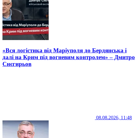
«Вся логістика від Маріуполя до Бердянська і
далі на Крим під вогневим контролем» – Дмитро
Снєгирьов
08.08.2026, 11:48