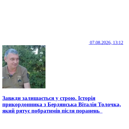
07.08.2026, 13:12
Завжди залишається у строю. Історія
прикордонника з Бердянська Віталія Толочка,
який рятує побратимів після поранень