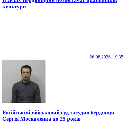
В селах Бердянщини не вистачає працівників
культури
06.08.2026, 19:35
Російський військовий суд засудив бердянця
Сергія Москаленка до 25 років