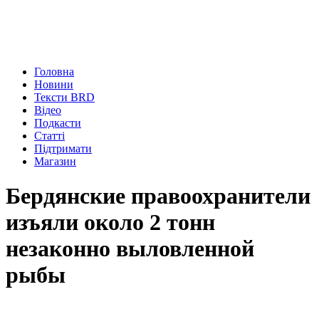
Головна
Новини
Тексти BRD
Відео
Подкасти
Статті
Підтримати
Магазин
Бердянские правоохранители
изъяли около 2 тонн
незаконно выловленной
рыбы