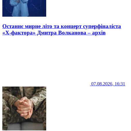
Останнє мирне літо та концерт суперфіналіста
«Х-фактора» Дмитра Волканова – архів
07.08.2026, 16:31