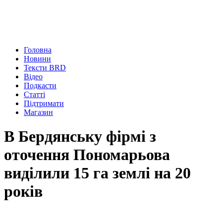
Головна
Новини
Тексти BRD
Відео
Подкасти
Статті
Підтримати
Магазин
В Бердянську фірмі з
оточення Пономарьова
виділили 15 га землі на 20
років