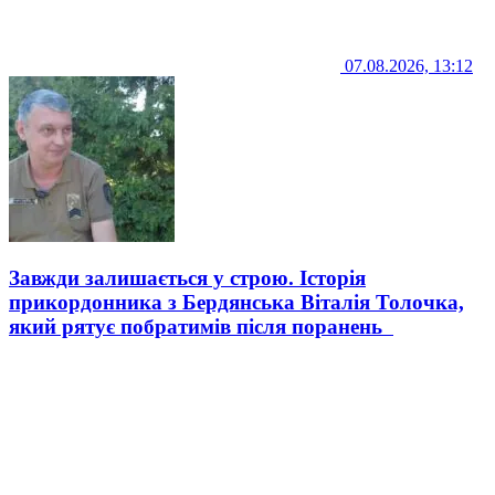
07.08.2026, 13:12
Завжди залишається у строю. Історія
прикордонника з Бердянська Віталія Толочка,
який рятує побратимів після поранень