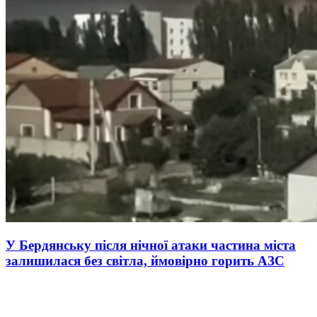
У Бердянську після нічної атаки частина міста
залишилася без світла, ймовірно горить АЗС