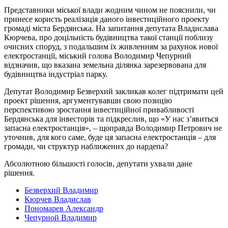
Представники міської влади жодним чином не пояснили, чи
принесе користь реалізація даного інвестиційного проекту
громаді міста Бердянська. На запитання депутата Владислава
Кюрчева, про доцільність будівництва такої станції поблизу
очисних споруд, з подальшим їх живленням за рахунок нової
електростанції, міський голова Володимир Чепурний
відзначив, що вказана земельна ділянка зарезервована для
будівництва індустріал парку.
Депутат Володимир Безверхий закликав колег підтримати цей
проект рішення, аргументувавши свою позицію
перспективою зростання інвестиційної привабливості
Бердянська для інвесторів та підкреслив, що «У нас з’явиться
запасна електростанція», – щоправда Володимир Петрович не
уточнив, для кого саме, буде ця запасна електростанція – для
громади, чи структур наближених до нардепа?
Абсолютною більшості голосів, депутати ухвали дане
рішення.
Безверхий Владимир
Кюрчев Владислав
Пономарев Александр
Чепурной Владимир