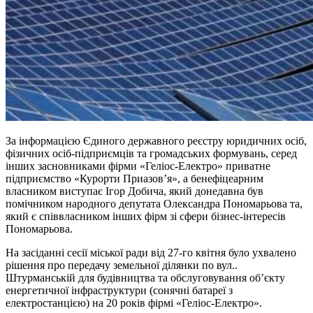
За інформацією Єдиного державного реєстру юридичних осіб,
фізичних осіб-підприємців та громадських формувань, серед
інших засновниками фірми «Геліос-Електро» приватне
підприємство «Курорти Приазов’я», а бенефіцеарним
власником виступає Ігор Добича, який донедавна був
помічником народного депутата Олександра Пономарьова та,
який є співвласником інших фірм зі сфери бізнес-інтересів
Пономарьова.
На засіданні сесії міської ради від 27-го квітня було ухвалено
рішення про передачу земельної ділянки по вул..
Штурманській для будівництва та обслуговування об’єкту
енергетичної інфраструктури (сонячні батареї з
електростанцією) на 20 років фірмі «Геліос-Електро».