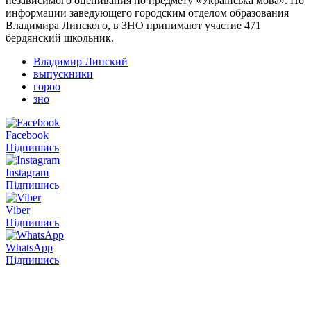
независимого оценивания по предмету «Українська мова». По
информации заведующего городским отделом образования
Владимира Липского, в ЗНО принимают участие 471
бердянский школьник.
Владимир Липский
выпускники
гороо
зно
Facebook
Підпишись
Instagram
Підпишись
Viber
Підпишись
WhatsApp
Підпишись