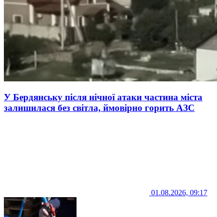
У Бердянську після нічної атаки частина міста
залишилася без світла, ймовірно горить АЗС
01.08.2026, 09:17