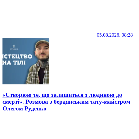
05.08.2026, 08:28
«Створюю те, що залишиться з людиною до
смерті». Розмова з бердянським тату-майстром
Олегом Руденко