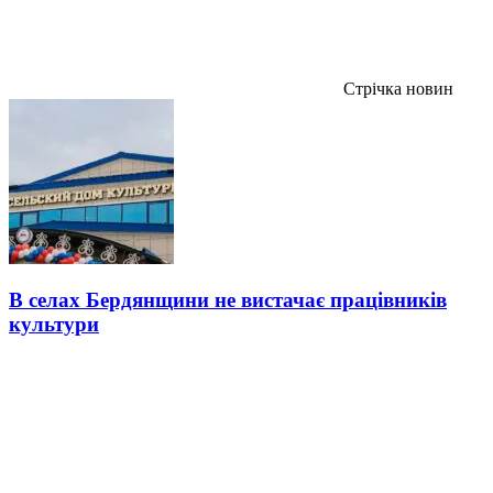
Стрічка новин
В селах Бердянщини не вистачає працівників
культури