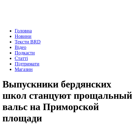
Головна
Новини
Тексти BRD
Відео
Подкасти
Статті
Підтримати
Магазин
Выпускники бердянских
школ станцуют прощальный
вальс на Приморской
площади