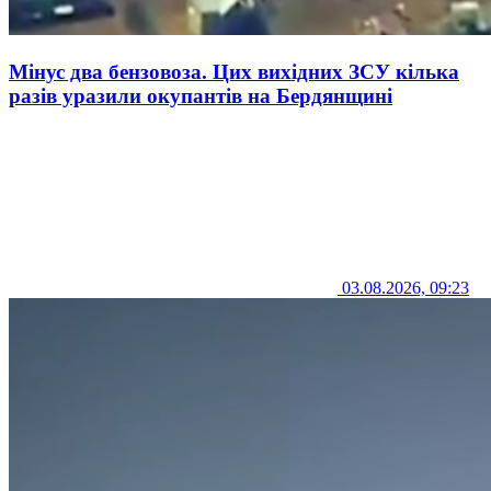
Мінус два бензовоза. Цих вихідних ЗСУ кілька
разів уразили окупантів на Бердянщині
03.08.2026, 09:23