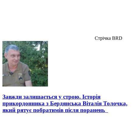
Стрічка BRD
Завжди залишається у строю. Історія
прикордонника з Бердянська Віталія Толочка,
який рятує побратимів після поранень