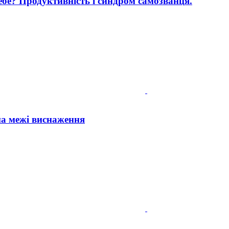
себе? Продуктивність і синдром самозванця.
на межі виснаження