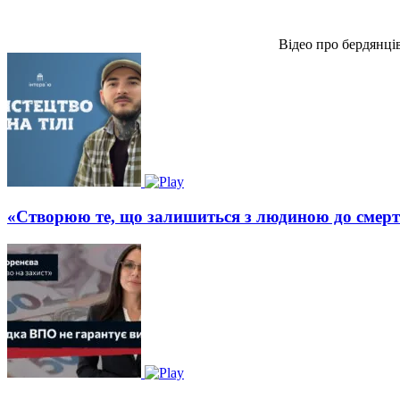
Відео про бердянці
«Створюю те, що залишиться з людиною до смерт