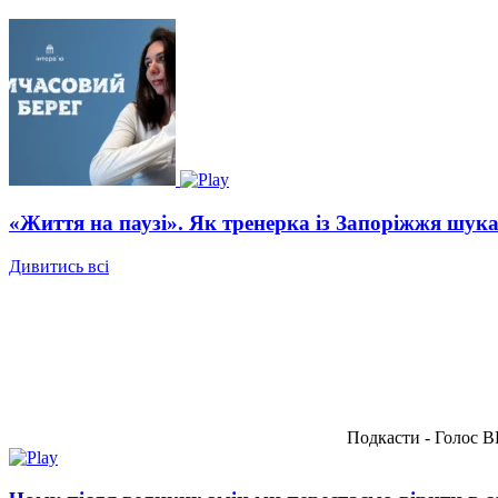
«Життя на паузі». Як тренерка із Запоріжжя шукає
Дивитись всі
Подкасти - Голос 