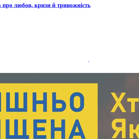
 про любов, кризи й тривожність