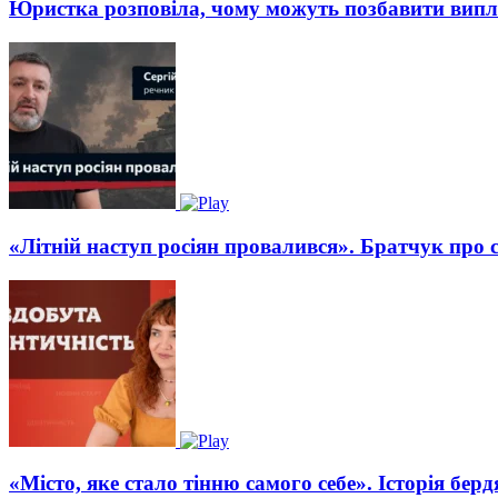
Юристка розповіла, чому можуть позбавити вип
«Літній наступ росіян провалився». Братчук про 
«Місто, яке стало тінню самого себе». Історія бе