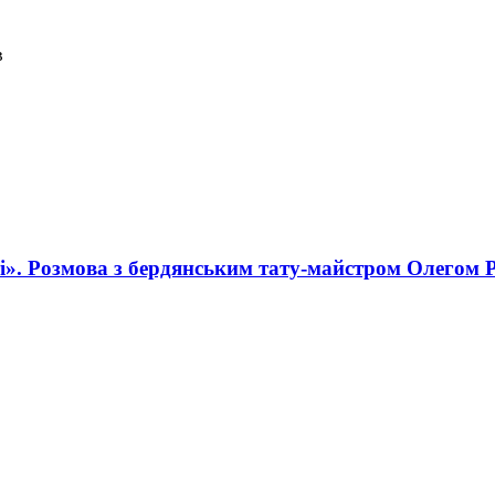
в
і». Розмова з бердянським тату-майстром Олегом 