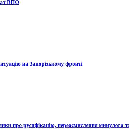
лат ВПО
ситуацію на Запорізькому фронті
рдянки про русифікацію, переосмислення минулого т