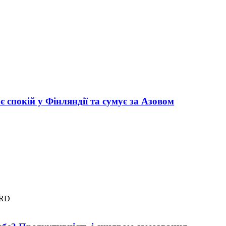
 спокій у Фінляндії та сумує за Азовом
BRD