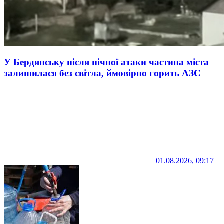
У Бердянську після нічної атаки частина міста
залишилася без світла, ймовірно горить АЗС
01.08.2026, 09:17