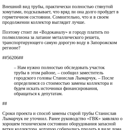
Внешний вид трубы, практически полностью стянутой
хомутами, подсказывает, что вряд ли она долго пробудет в
герметичном состоянии. Сомнительно, что и в своем
продолжении коллектор выглядит лучше.
Поэтому стоит ли «Водоканалу» и городу платить по
полмиллиона за латание металлического решета,
транспортирующего самую дорогую воду в Запорожском
регионе?
##56206##
– Нам нужно полностью обследовать участок
трубы в этом районе, – сообщил заместитель
городского головы Станислав Лымарчук. – После
определимся со стоимостью замены коллектора и
будем искать источники финансирования,
обращаться к депутатам.
##
Сроки проекта и способ замены старой трубы Станислав
Лымарчук не уточнил. Ранее руководство «ГВК» заявляло о
хорошем техническом состоянии оборудования запасной
ветки коллектора, которую собирались продать в виде лома.