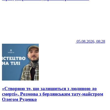
05.08.2026, 08:28
«Створюю те, що залишиться з людиною до
смерті». Розмова з бердянським тату-майстром
Олегом Руденко