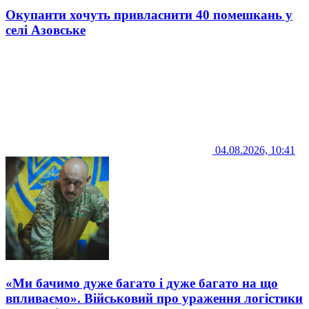
Окупанти хочуть привласнити 40 помешкань у
селі Азовське
04.08.2026, 10:41
«Ми бачимо дуже багато і дуже багато на що
впливаємо». Військовий про ураження логістики