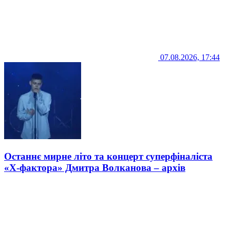
07.08.2026, 17:44
Останнє мирне літо та концерт суперфіналіста
«Х-фактора» Дмитра Волканова – архів