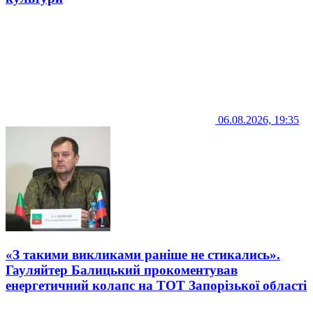
06.08.2026, 19:35
«З такими викликами раніше не стикались».
Гауляйтер Балицький прокоментував
енергетичний колапс на ТОТ Запорізької області