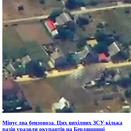
Мінус два бензовоза. Цих вихідних ЗСУ кілька
разів уразили окупантів на Бердянщині