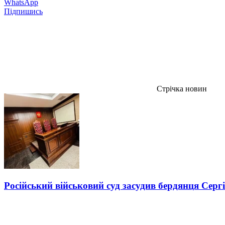
WhatsApp
Підпишись
Стрічка новин
Російський військовий суд засудив бердянця Серг