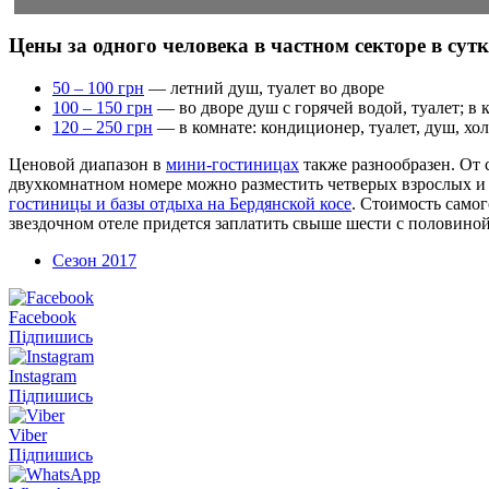
Цены за одного человека в частном секторе в сутк
50 – 100 грн
— летний душ, туалет во дворе
100 – 150 грн
— во дворе душ с горячей водой, туалет; в к
120 – 250 грн
— в комнате: кондиционер, туалет, душ, хол
Ценовой диапазон в
мини-гостиницах
также разнообразен. От 
двухкомнатном номере можно разместить четверых взрослых и 
гостиницы и базы отдыха на Бердянской косе
. Стоимость самог
звездочном отеле придется заплатить свыше шести с половиной
Сезон 2017
Facebook
Підпишись
Instagram
Підпишись
Viber
Підпишись