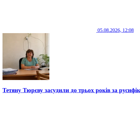
05.08.2026, 12:08
Тетяну Тюрєву засудили до трьох років за русифі