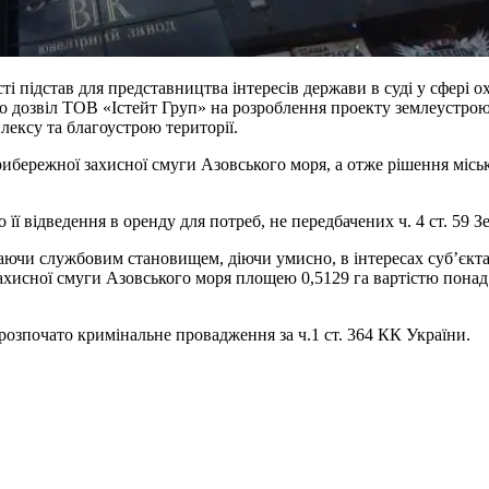
і підстав для представництва інтересів держави в суді у сфері
о дозвіл ТОВ «Істейт Груп» на розроблення проекту землеустрою
ексу та благоустрою території.
ибережної захисної смуги Азовського моря, а отже рішення місько
її відведення в оренду для потреб, не передбачених ч. 4 ст. 59 
аючи службовим становищем, діючи умисно, в інтересах суб’єкта
хисної смуги Азовського моря площею 0,5129 га вартістю понад 1
 розпочато кримінальне провадження за ч.1 ст. 364 КК України.