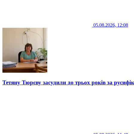
05.08.2026, 12:08
Тетяну Тюрєву засудили до трьох років за русифі