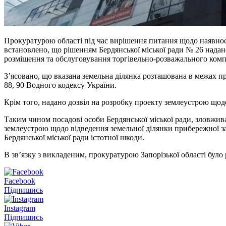
Прокуратурою області під час вирішення питання щодо наявност
встановлено, що рішенням Бердянської міської ради № 26 надан
розміщення та обслуговування торгівельно-розважального компл
З’ясовано, що вказана земельна ділянка розташована в межах пр
88, 90 Водного кодексу України.
Крім того, надано дозвіл на розробку проекту землеустрою щодо 
Таким чином посадові особи Бердянської міської ради, зловжив
землеустрою щодо відведення земельної ділянки прибережної за
Бердянської міської ради істотної шкоди.
В зв’язку з викладеним, прокуратурою Запорізької області було
Facebook
Підпишись
Instagram
Підпишись