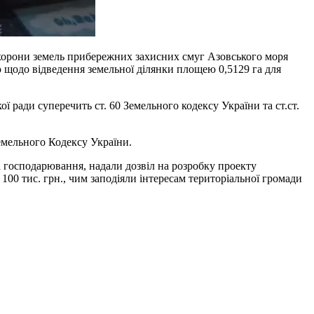
 охорони земель прибережних захисних смуг Азовського моря
 щодо відведення земельної ділянки площею 0,5129 га для
ї ради суперечить ст. 60 Земельного кодексу України та ст.ст.
Земельного Кодексу України.
 господарювання, надали дозвіл на розробку проекту
00 тис. грн., чим заподіяли інтересам територіальної громади