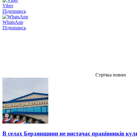
Viber
Підпишись
WhatsApp
Підпишись
Стрічка новин
В селах Бердянщини не вистачає працівників кул