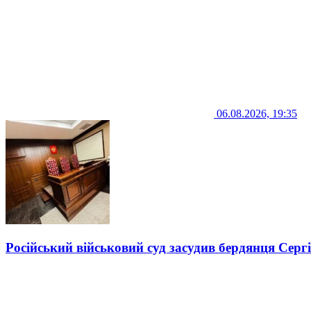
06.08.2026, 19:35
Російський військовий суд засудив бердянця Серг