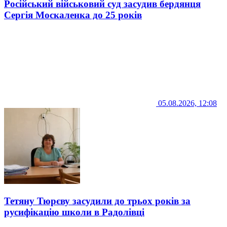
Російський військовий суд засудив бердянця
Сергія Москаленка до 25 років
05.08.2026, 12:08
Тетяну Тюрєву засудили до трьох років за
русифікацію школи в Радолівці