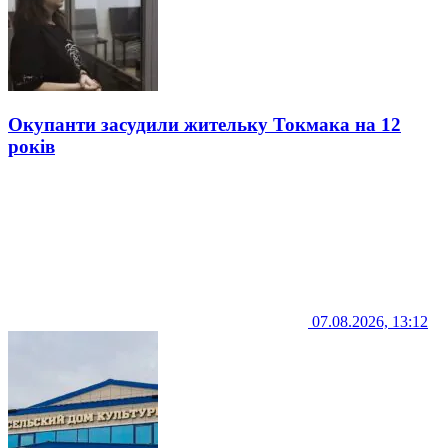
Окупанти засудили жительку Токмака на 12
років
07.08.2026, 13:12