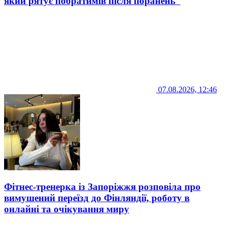
який рятує побратимів після поранень
07.08.2026, 12:46
Фітнес-тренерка із Запоріжжя розповіла про
вимушений переїзд до Фінляндії, роботу в
онлайні та очікування миру