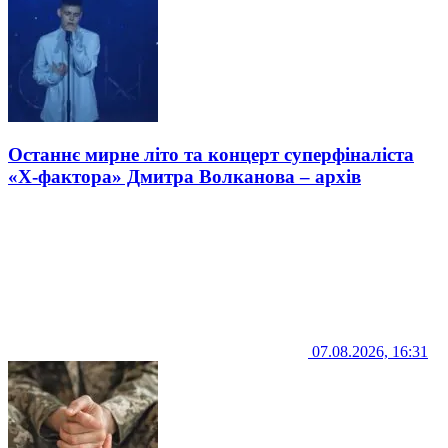
Останнє мирне літо та концерт суперфіналіста
«Х-фактора» Дмитра Волканова – архів
07.08.2026, 16:31