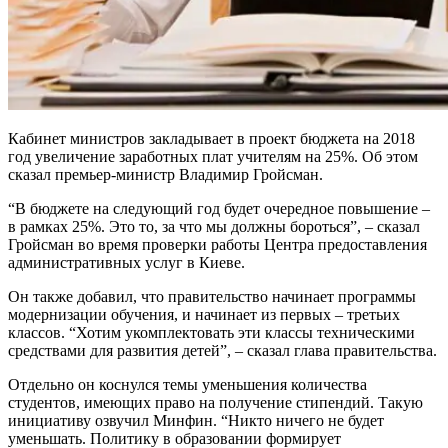
Кабинет министров закладывает в проект бюджета на 2018
год увеличение заработных плат учителям на 25%. Об этом
сказал премьер-министр Владимир Гройсман.
“В бюджете на следующий год будет очередное повышение –
в рамках 25%. Это то, за что мы должны бороться”, – сказал
Гройсман во время проверки работы Центра предоставления
административных услуг в Киеве.
Он также добавил, что правительство начинает программы
модернизации обучения, и начинает из первых – третьих
классов. “Хотим укомплектовать эти классы техническими
средствами для развития детей”, – сказал глава правительства.
Отдельно он коснулся темы уменьшения количества
студентов, имеющих право на получение стипендий. Такую
инициативу озвучил Минфин. “Никто ничего не будет
уменьшать. Политику в образовании формирует