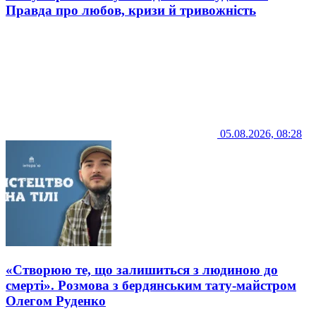
Правда про любов, кризи й тривожність
05.08.2026, 08:28
«Створюю те, що залишиться з людиною до
смерті». Розмова з бердянським тату-майстром
Олегом Руденко