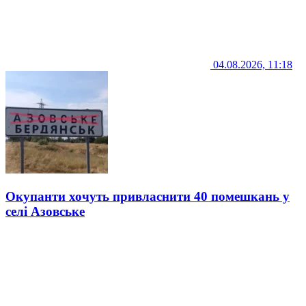
04.08.2026, 11:18
Окупанти хочуть привласнити 40 помешкань у
селі Азовське