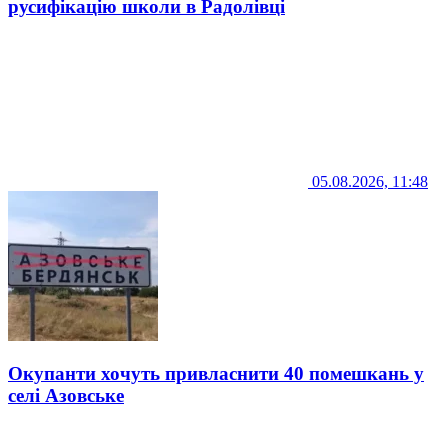
русифікацію школи в Радолівці
05.08.2026, 11:48
Окупанти хочуть привласнити 40 помешкань у
селі Азовське