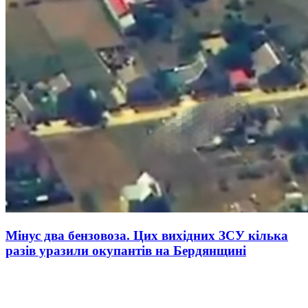
Мінус два бензовоза. Цих вихідних ЗСУ кілька
разів уразили окупантів на Бердянщині