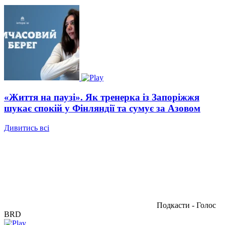
«Життя на паузі». Як тренерка із Запоріжжя
шукає спокій у Фінляндії та сумує за Азовом
Дивитись всі
Подкасти - Голос
BRD