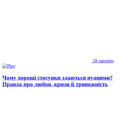
18 хвилин
Чому хороші стосунки здаються нудними?
Правда про любов, кризи й тривожність