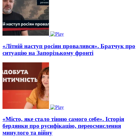
«Літній наступ росіян провалився». Братчук про
ситуацію на Запорізькому фронті
«Місто, яке стало тінню самого себе». Історія
бердянки про русифікацію, переосмислення
минулого та війну