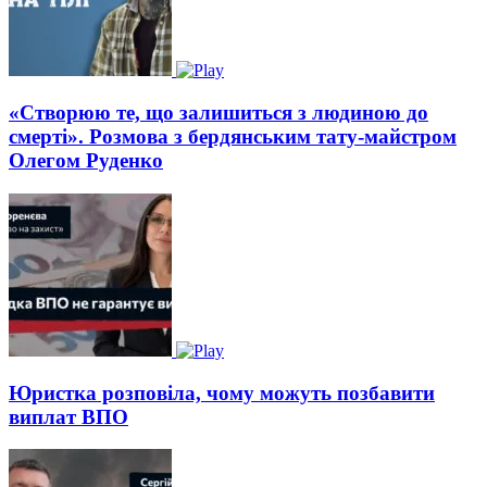
«Створюю те, що залишиться з людиною до
смерті». Розмова з бердянським тату-майстром
Олегом Руденко
Юристка розповіла, чому можуть позбавити
виплат ВПО