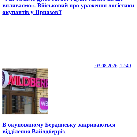
впливаємо». Військовий про ураження логістики
окупантів у Приазов’ї
03.08.2026, 12:49
В окупованому Бердянську закриваються
відділення Вайлдберріз