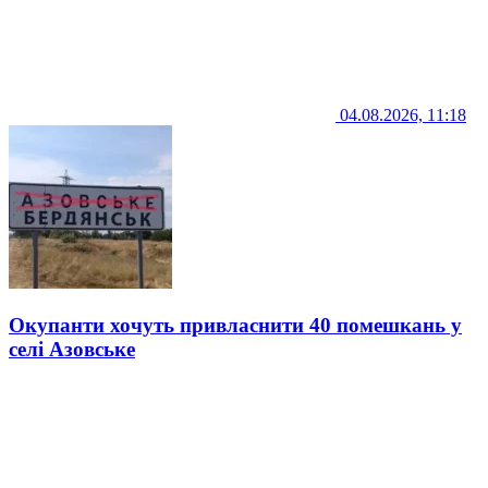
04.08.2026, 11:18
Окупанти хочуть привласнити 40 помешкань у
селі Азовське