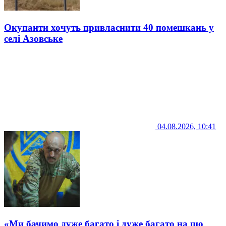
Окупанти хочуть привласнити 40 помешкань у
селі Азовське
04.08.2026, 10:41
«Ми бачимо дуже багато і дуже багато на що