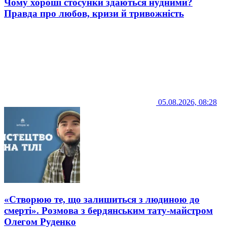
Чому хороші стосунки здаються нудними?
Правда про любов, кризи й тривожність
05.08.2026, 08:28
«Створюю те, що залишиться з людиною до
смерті». Розмова з бердянським тату-майстром
Олегом Руденко