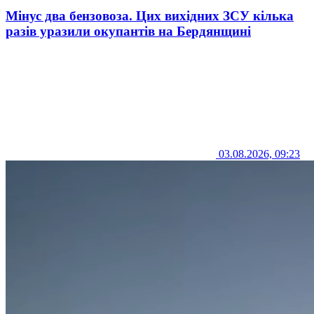
Мінус два бензовоза. Цих вихідних ЗСУ кілька
разів уразили окупантів на Бердянщині
03.08.2026, 09:23