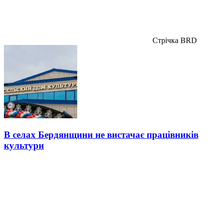
Стрічка BRD
В селах Бердянщини не вистачає працівників
культури