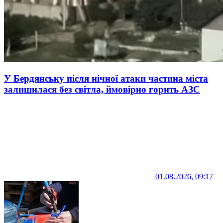
У Бердянську після нічної атаки частина міста
залишилася без світла, ймовірно горить АЗС
01.08.2026, 09:17