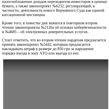
налогообложении доходов нерезидентов-инвесторов в ценные
бумаги, а также законопроект №6232, регулирующий, в
частности, деятельность нового Верховного Суда как единой
кассационной инстанции.
Кроме того, в повестке дня значатся в повторном втором
чтении законопроекты №2126а об основах кибербезопасности
и №4685 – об электронных доверительных услугах.
Стоит отметить, что во втором чтении нардепам предлагается
принять законопроект №5442, которым предлагается
накладывать штраф в размере до 850 грн за нарушение
порядка въезда в зону АТО или выезда из нее.