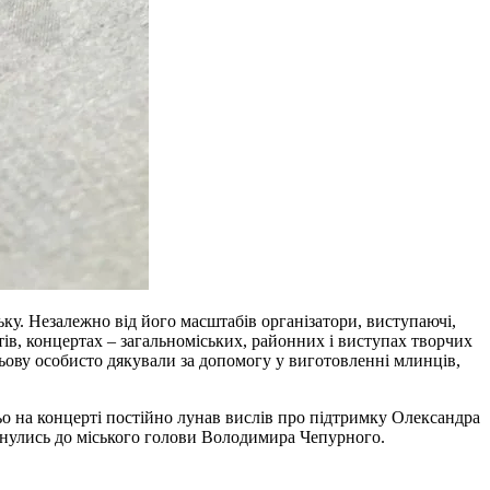
ку. Незалежно від його масштабів організатори, виступаючі,
тів, концертах – загальноміських, районних і виступах творчих
рьову особисто дякували за допомогу у виготовленні млинців,
ьо на концерті постійно лунав вислів про підтримку Олександра
рнулись до міського голови Володимира Чепурного.