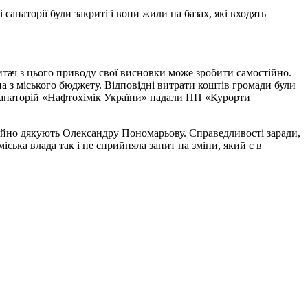
санаторії були закриті і вони жили на базах, які входять
итач з цього приводу свої висновки може зробити самостійно.
а з міського бюджету. Відповідні витрати коштів громади були
в санаторій «Нафтохімік України» надали ПП «Курорти
тійно дякують Олександру Пономарьову. Справедливості заради,
ська влада так і не сприйняла запит на зміни, який є в