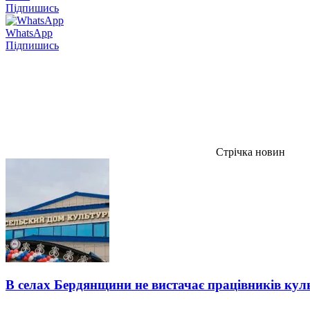
Підпишись
WhatsApp
Підпишись
Стрічка новин
В селах Бердянщини не вистачає працівників кул