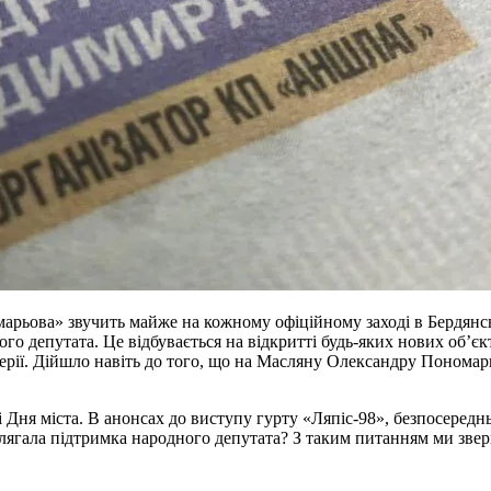
арьова» звучить майже на кожному офіційному заході в Бердянсь
о депутата. Це відбувається на відкритті будь-яких нових об’єк
в мерії. Дійшло навіть до того, що на Масляну Олександру Понома
 Дня міста. В анонсах до виступу гурту «Ляпіс-98», безпосередн
полягала підтримка народного депутата? З таким питанням ми зве