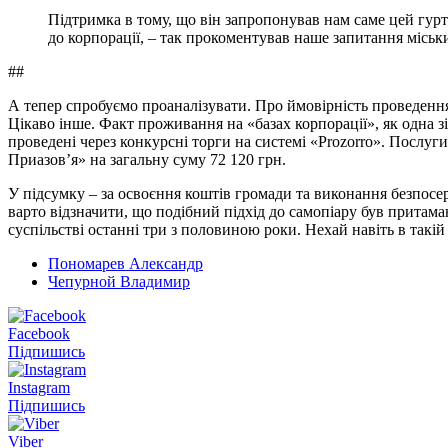
Підтримка в тому, що він запропонував нам саме цей гурт п
до корпорації, – так прокоментував наше запитання міс
##
А тепер спробуємо проаналізувати. Про ймовірність проведення
Цікаво інше. Факт проживання на «базах корпорації», як одна з
проведені через конкурсні торги на системі «Prozorro». Послу
Приазов’я» на загальну суму 72 120 грн.
У підсумку – за освоєння коштів громади та виконання безпос
варто відзначити, що подібний підхід до самопіару був притама
суспільстві останні три з половиною роки. Нехай навіть в такій 
Пономарев Александр
Чепурной Владимир
Facebook
Підпишись
Instagram
Підпишись
Viber