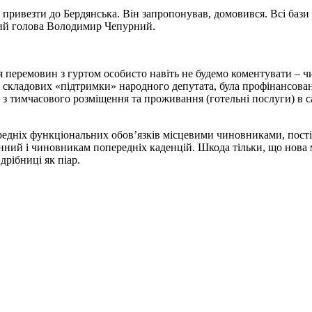
ривезти до Бердянська. Він запропонував, домовився. Всі бази і 
ький голова Володимир Чепурний.
 перемовин з гуртом особисто навіть не будемо коментувати – ч
і складових «підтримки» народного депутата, була профінансован
ги з тимчасового розміщення та проживання (готельні послуги) 
ередніх функціональних обов’язків місцевими чиновниками, пос
нний і чиновникам попередніх каденцій. Шкода тільки, що нова мі
дрібниці як піар.