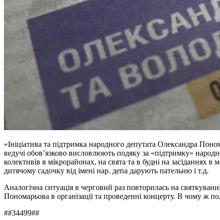
«Ініціатива та підтримка народного депутата Олександра Поном
ведучі обов’язково висловлюють подяку за «підтримку» народног
колективів в мікрорайонах, на свята та в будні на засіданнях 
дитячому садочку від імені нар. депа дарують пательню і т.д.
Аналогічна ситуація в черговий раз повторилась на святкуванні
Пономарьова в організації та проведенні концерту. В чому ж 
##34499##