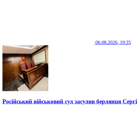
06.08.2026, 19:35
Російський військовий суд засудив бердянця Серг