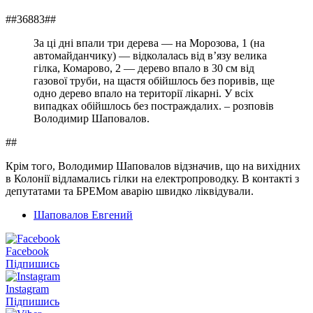
##36883##
За ці дні впали три дерева — на Морозова, 1 (на
автомайданчику) — відколалась від в’язу велика
гілка, Комарово, 2 — дерево впало в 30 см від
газової труби, на щастя обійшлось без поривів, ще
одно дерево впало на території лікарні. У всіх
випадках обійшлось без постраждалих. – розповів
Володимир Шаповалов.
##
Крім того, Володимир Шаповалов відзначив, що на вихідних
в Колонії відламались гілки на електропроводку. В контакті з
депутатами та БРЕМом аварію швидко ліквідували.
Шаповалов Евгений
Facebook
Підпишись
Instagram
Підпишись