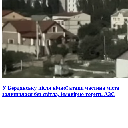
У Бердянську після нічної атаки частина міста
залишилася без світла, ймовірно горить АЗС