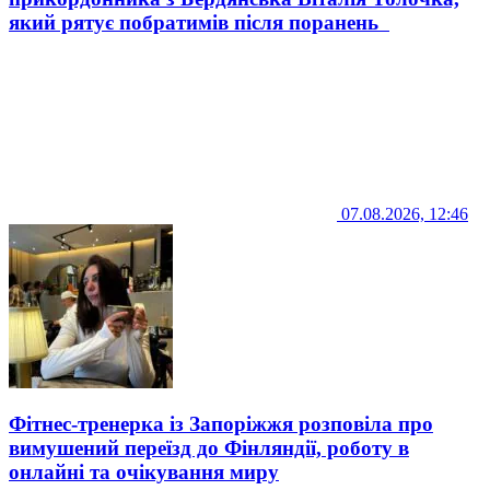
який рятує побратимів після поранень
07.08.2026, 12:46
Фітнес-тренерка із Запоріжжя розповіла про
вимушений переїзд до Фінляндії, роботу в
онлайні та очікування миру