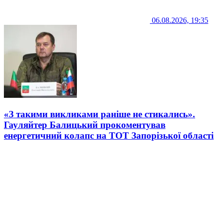
06.08.2026, 19:35
«З такими викликами раніше не стикались».
Гауляйтер Балицький прокоментував
енергетичний колапс на ТОТ Запорізької області