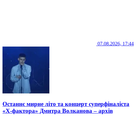
07.08.2026, 17:44
Останнє мирне літо та концерт суперфіналіста
«Х-фактора» Дмитра Волканова – архів