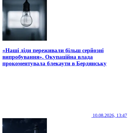
«Наші діди переживали більш серйозні
випробування». Окупаційна влада
прокоментувала блекаути в Бердянську
10.08.2026, 13:47