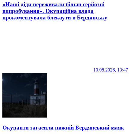
«Наші діди переживали більш серйозні
випробування». Окупаційна влада
прокоментувала блекаути в Бердянську
10.08.2026, 13:47
Окупанти загасили нижній Бердянський маяк