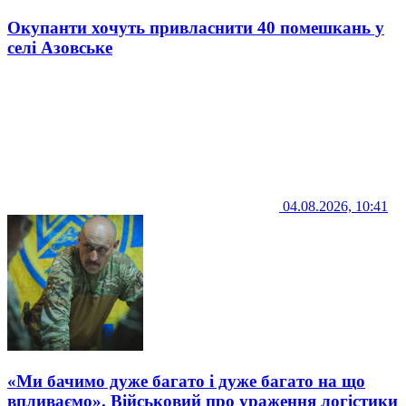
Окупанти хочуть привласнити 40 помешкань у
селі Азовське
04.08.2026, 10:41
«Ми бачимо дуже багато і дуже багато на що
впливаємо». Військовий про ураження логістики