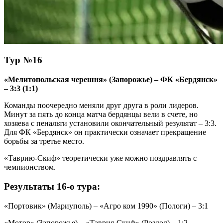
Тур №16
«Мелитопольская черешня» (Запорожье) – ФК «Бердянск»
– 3:3 (1:1)
Команды поочередно меняли друг друга в роли лидеров.
Минут за пять до конца матча бердянцы вели в счете, но
хозяева с пенальти установили окончательный результат – 3:3.
Для ФК «Бердянск» он практически означает прекращение
борьбы за третье место.
«Таврию-Скиф» теоретически уже можно поздравлять с
чемпионством.
Результаты 16-о тура:
«Портовик» (Мариуполь) – «Агро ком 1990» (Пологи) – 3:1
«Мотор» (Запорожье) – «Таврия-Скиф» (Роздол) – 1:2