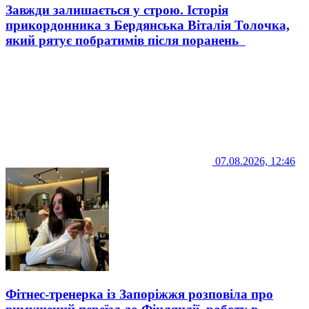
Завжди залишається у строю. Історія
прикордонника з Бердянська Віталія Толочка,
який рятує побратимів після поранень
07.08.2026, 12:46
Фітнес-тренерка із Запоріжжя розповіла про