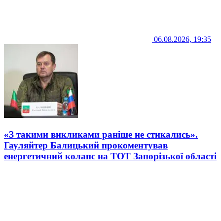
06.08.2026, 19:35
«З такими викликами раніше не стикались».
Гауляйтер Балицький прокоментував
енергетичний колапс на ТОТ Запорізької області