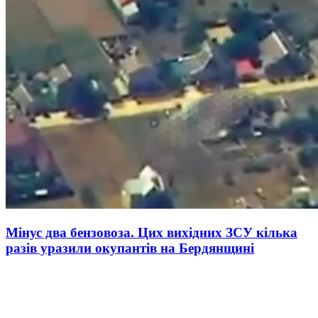
Мінус два бензовоза. Цих вихідних ЗСУ кілька
разів уразили окупантів на Бердянщині