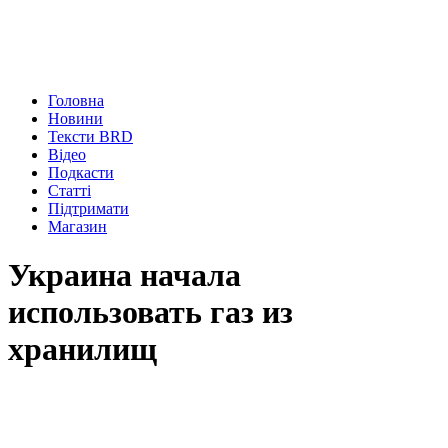
Головна
Новини
Тексти BRD
Відео
Подкасти
Статті
Підтримати
Магазин
Украина начала
использовать газ из
хранилищ