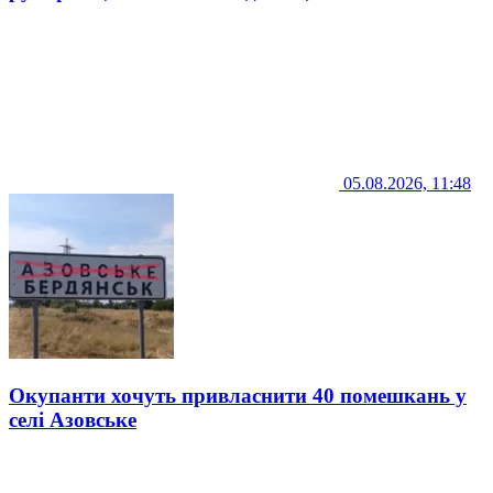
05.08.2026, 11:48
Окупанти хочуть привласнити 40 помешкань у
селі Азовське