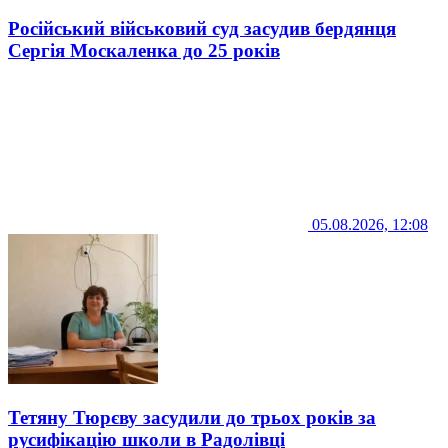
Російський військовий суд засудив бердянця
Сергія Москаленка до 25 років
05.08.2026, 12:08
Тетяну Тюрєву засудили до трьох років за
русифікацію школи в Радолівці