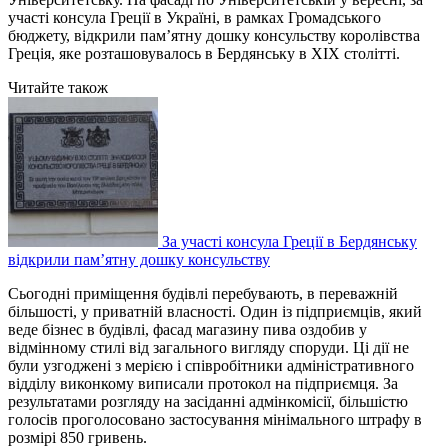
участі консула Греції в Україні, в рамках Громадського
бюджету, відкрили пам’ятну дошку консульству королівства
Греція, яке розташовувалось в Бердянську в ХІХ столітті.
Читайте також
За участі консула Греції в Бердянську
відкрили пам’ятну дошку консульству
Сьогодні приміщення будівлі перебувають, в переважній
більшості, у приватній власності. Один із підприємців, який
веде бізнес в будівлі, фасад магазину пива оздобив у
відмінному стилі від загального вигляду споруди. Ці дії не
були узгоджені з мерією і співробітники адміністративного
відділу виконкому виписали протокол на підприємця. За
результатами розгляду на засіданні адмінкомісії, більшістю
голосів проголосовано застосування мінімального штрафу в
розмірі 850 гривень.