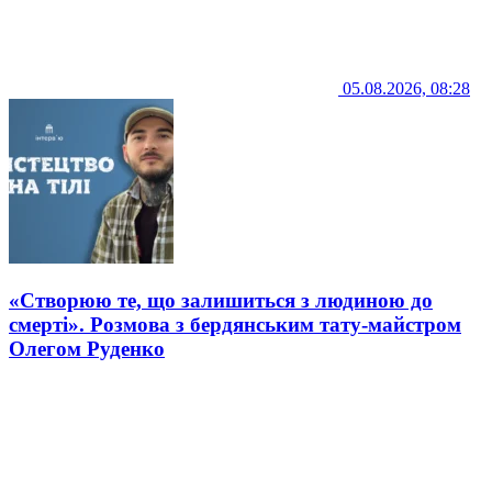
05.08.2026, 08:28
«Створюю те, що залишиться з людиною до
смерті». Розмова з бердянським тату-майстром
Олегом Руденко