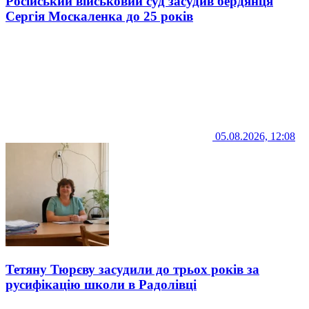
Російський військовий суд засудив бердянця
Сергія Москаленка до 25 років
05.08.2026, 12:08
Тетяну Тюрєву засудили до трьох років за
русифікацію школи в Радолівці