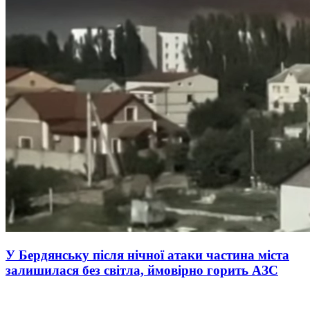
У Бердянську після нічної атаки частина міста
залишилася без світла, ймовірно горить АЗС