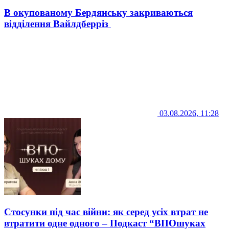
В окупованому Бердянську закриваються
відділення Вайлдберріз
03.08.2026, 11:28
Стосунки під час війни: як серед усіх втрат не
втратити одне одного – Подкаст “ВПОшуках