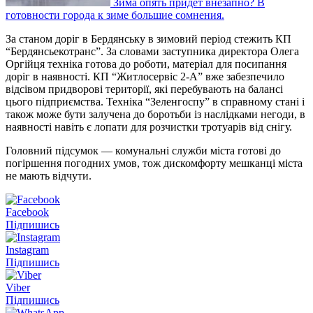
Зима опять придет внезапно? В
готовности города к зиме большие сомнения.
За станом доріг в Бердянську в зимовий період стежить КП
“Бердянсьекотранс”. За словами заступника директора Олега
Оргійця техніка готова до роботи, матеріал для посипання
доріг в наявності. КП “Житлосервіс 2-А” вже забезпечило
відсівом придворові території, які перебувають на балансі
цього підприємства. Техніка “Зеленгоспу” в справному стані і
також може бути залучена до боротьби із наслідками негоди, в
наявності навіть є лопати для розчистки тротуарів від снігу.
Головний підсумок — комунальні служби міста готові до
погіршення погодних умов, тож дискомфорту мешканці міста
не мають відчути.
Facebook
Підпишись
Instagram
Підпишись
Viber
Підпишись