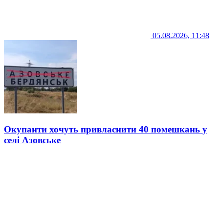
05.08.2026, 11:48
Окупанти хочуть привласнити 40 помешкань у
селі Азовське