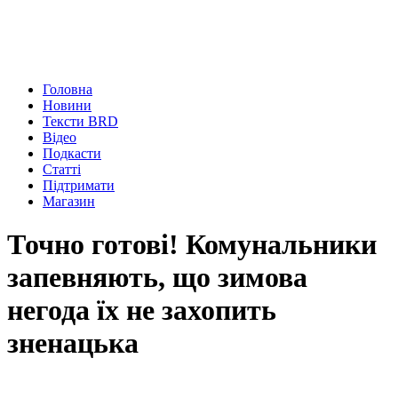
Головна
Новини
Тексти BRD
Відео
Подкасти
Статті
Підтримати
Магазин
Точно готові! Комунальники
запевняють, що зимова
негода їх не захопить
зненацька