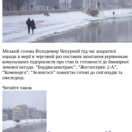
Міський голова Володимир Чепурний під час апаратної
наради в мерії в черговий раз поставив запитання керівникам
комунальних підприємств про стан їх готовності до ймовірної
зимової негоди. “Бердянсьекотранс”, “Житлосервіс 2-А”,
“Коменерго”, “Зеленгосп” повністю готові до снігопадів та
ожеледиці.
Читайте також