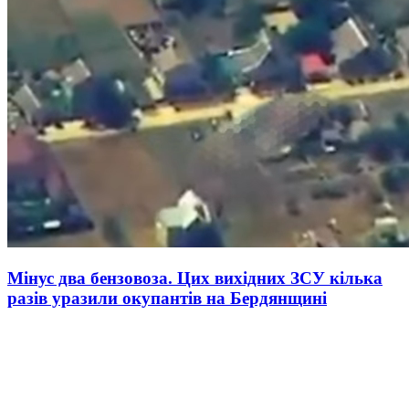
Мінус два бензовоза. Цих вихідних ЗСУ кілька
разів уразили окупантів на Бердянщині