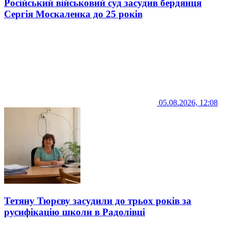
Російський військовий суд засудив бердянця
Сергія Москаленка до 25 років
05.08.2026, 12:08
Тетяну Тюрєву засудили до трьох років за
русифікацію школи в Радолівці