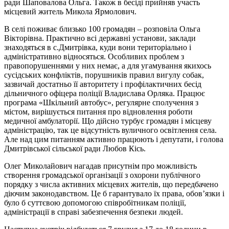
ради Шаповалова Ольга. Також в бесіді прийняв участь
місцевий житель Микола Ярмолович.
В селі поживає близько 100 громадян – розповіла Ольга
Вікторівна. Практично всі державні установи, заклади
знаходяться в с.Дмитрівка, куди вони територіально і
адміністративно відносяться. Особливих проблем з
правопорушеннями у них немає, а для угамування якихось
сусідських конфліктів, порушників правил вигулу собак,
зазвичай достатньо її авторитету і профілактичних бесід
дільничного офіцера поліції Владислава Орляка. Працює
програма «Шкільний автобус», регулярне сполучення з
містом, вирішується питання про відновлення роботи
медичної амбулаторії. Що дійсно турбує громадян і місцеву
адміністрацію, так це відсутність вуличного освітлення села.
Але над цим питанням активно працюють і депутати, і голова
Дмитрівської сільської ради Любов Кісь.
Олег Миколайович нагадав присутнім про можливість
створення громадської організації з охорони публічного
порядку з числа активних місцевих жителів, що передбачено
діючим законодавством. Це б гарантувало їх права, обов’язки і
було б суттєвою допомогою співробітникам поліції,
адміністрації в справі забезпечення безпеки людей.