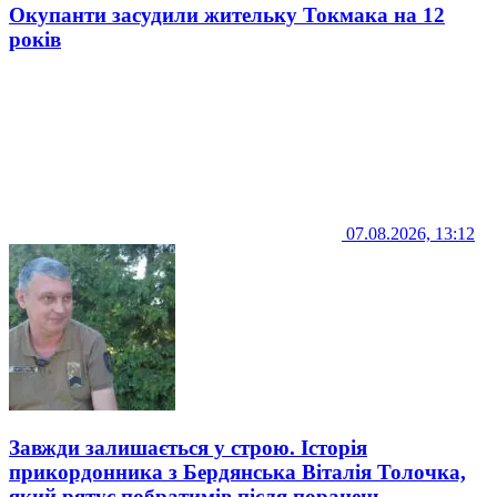
Окупанти засудили жительку Токмака на 12
років
07.08.2026, 13:12
Завжди залишається у строю. Історія
прикордонника з Бердянська Віталія Толочка,
який рятує побратимів після поранень