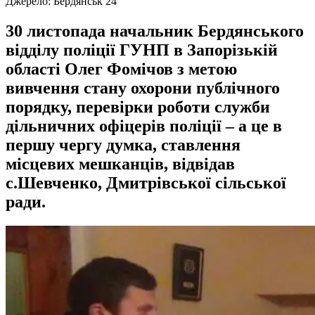
Джерело:
Бердянськ 24
30 листопада начальник Бердянського
відділу поліції ГУНП в Запорізькій
області Олег Фомічов з метою
вивчення стану охорони публічного
порядку, перевірки роботи служби
дільничних офіцерів поліції – а це в
першу чергу думка, ставлення
місцевих мешканців, відвідав
с.Шевченко, Дмитрівської сільської
ради.