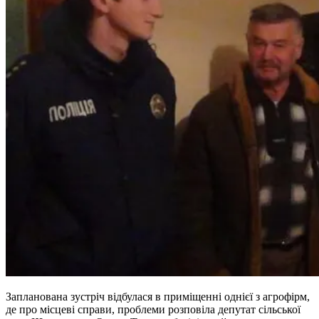
Запланована зустріч відбулася в приміщенні однієї з агрофірм,
де про місцеві справи, проблеми розповіла депутат сільської