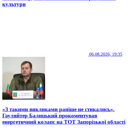
культури
06.08.2026, 19:35
«З такими викликами раніше не стикались».
Гауляйтер Балицький прокоментував
енергетичний колапс на ТОТ Запорізької області