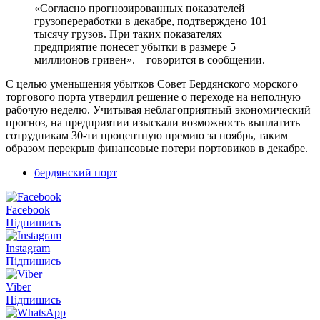
«Согласно прогнозированных показателей
грузопереработки в декабре, подтверждено 101
тысячу грузов. При таких показателях
предприятие понесет убытки в размере 5
миллионов гривен». – говорится в сообщении.
С целью уменьшения убытков Совет Бердянского морского
торгового порта утвердил решение о переходе на неполную
рабочую неделю. Учитывая неблагоприятный экономический
прогноз, на предприятии изыскали возможность выплатить
сотрудникам 30-ти процентную премию за ноябрь, таким
образом перекрыв финансовые потери портовиков в декабре.
бердянский порт
Facebook
Підпишись
Instagram
Підпишись
Viber
Підпишись