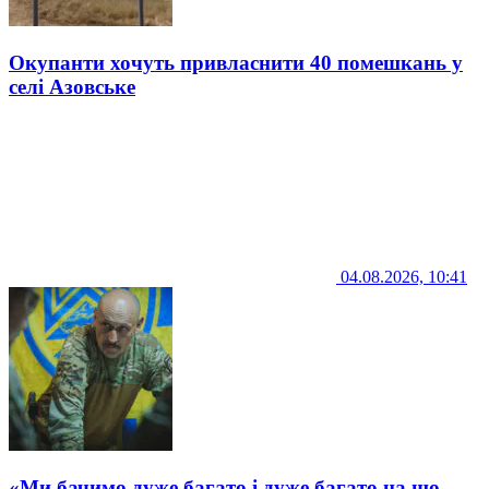
Окупанти хочуть привласнити 40 помешкань у
селі Азовське
04.08.2026, 10:41
«Ми бачимо дуже багато і дуже багато на що