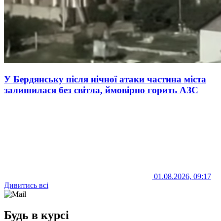
У Бердянську після нічної атаки частина міста
залишилася без світла, ймовірно горить АЗС
01.08.2026, 09:17
Дивитись всі
Будь в курсі