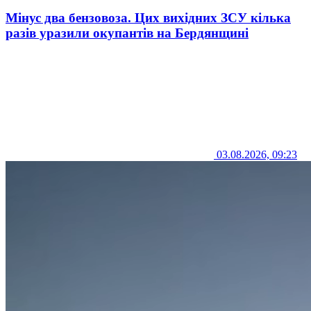
Мінус два бензовоза. Цих вихідних ЗСУ кілька
разів уразили окупантів на Бердянщині
03.08.2026, 09:23