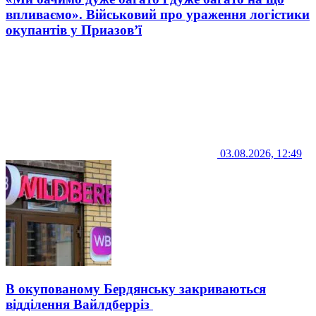
впливаємо». Військовий про ураження логістики
окупантів у Приазов’ї
03.08.2026, 12:49
В окупованому Бердянську закриваються
відділення Вайлдберріз