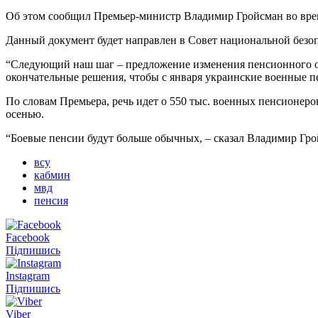
Об этом сообщил Премьер-министр Владимир Гройсман во врем
Данный документ будет направлен в Совет национальной безо
“Следующий наш шаг – предложение изменения пенсионного о
окончательные решения, чтобы с января украинские военные 
По словам Премьера, речь идет о 550 тыс. военных пенсионер
осенью.
“Боевые пенсии будут больше обычных, – сказал Владимир Гройс
всу
кабмин
мвд
пенсия
Facebook
Підпишись
Instagram
Підпишись
Viber