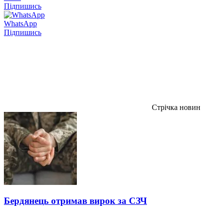
Підпишись
WhatsApp
Підпишись
Стрічка новин
Бердянець отримав вирок за СЗЧ