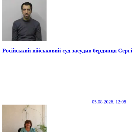
Російський військовий суд засудив бердянця Серг
05.08.2026, 12:08