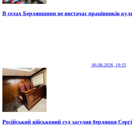
В селах Бердянщини не вистачає працівників кул
06.08.2026, 19:35
Російський військовий суд засудив бердянця Серг