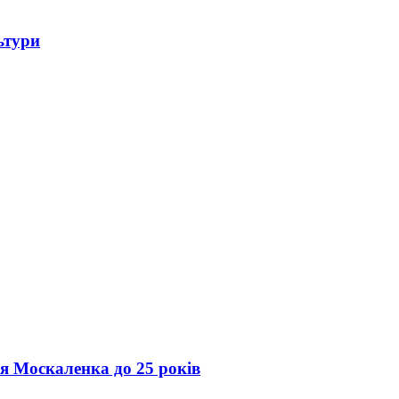
ьтури
ія Москаленка до 25 років