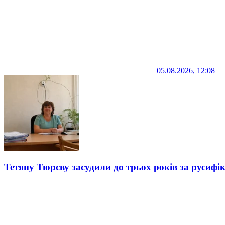
05.08.2026, 12:08
Тетяну Тюрєву засудили до трьох років за русифі