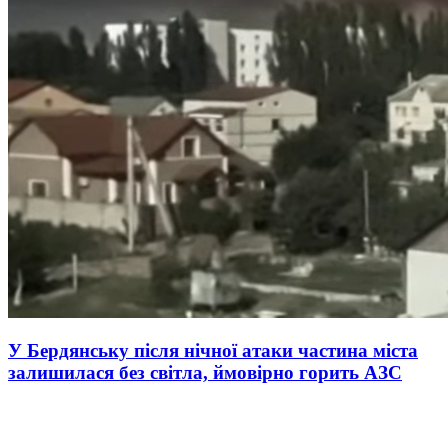
У Бердянську після нічної атаки частина міста
залишилася без світла, ймовірно горить АЗС