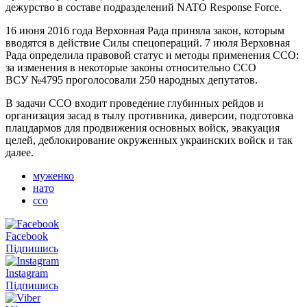
дежурство в составе подразделений NATO Response Force.
16 июня 2016 года Верховная Рада приняла закон, которым
вводятся в действие Силы спецопераций. 7 июля Верховная
Рада определила правовой статус и методы применения ССО:
за изменения в некоторые законы относительно ССО
ВСУ №4795 проголосовали 250 народных депутатов.
В задачи ССО входит проведение глубинных рейдов и
организация засад в тылу противника, диверсии, подготовка
плацдармов для продвижения основных войск, эвакуация
целей, деблокирование окруженных украинских войск и так
далее.
муженко
нато
ссо
Facebook
Підпишись
Instagram
Підпишись