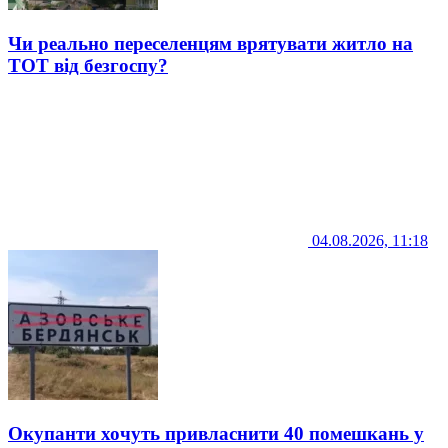
Чи реально переселенцям врятувати житло на
ТОТ від безгоспу?
04.08.2026, 11:18
Окупанти хочуть привласнити 40 помешкань у