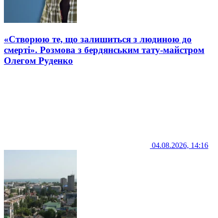
«Створюю те, що залишиться з людиною до
смерті». Розмова з бердянським тату-майстром
Олегом Руденко
04.08.2026, 14:16