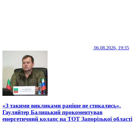
06.08.2026, 19:35
«З такими викликами раніше не стикались».
Гауляйтер Балицький прокоментував
енергетичний колапс на ТОТ Запорізької області