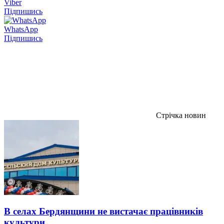
Viber
Підпишись
WhatsApp
Підпишись
Стрічка новин
В селах Бердянщини не вистачає працівників
культури