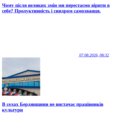
Чому після великих змін ми перестаємо вірити в
себе? Продуктивність і синдром самозванця.
07.08.2026, 08:32
В селах Бердянщини не вистачає працівників
культури