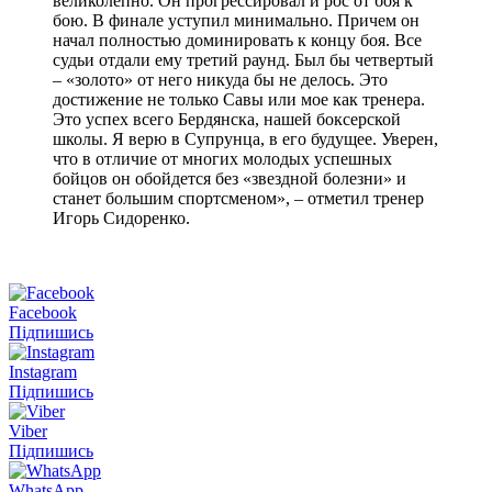
великолепно. Он прогрессировал и рос от боя к
бою. В финале уступил минимально. Причем он
начал полностью доминировать к концу боя. Все
судьи отдали ему третий раунд. Был бы четвертый
– «золото» от него никуда бы не делось. Это
достижение не только Савы или мое как тренера.
Это успех всего Бердянска, нашей боксерской
школы. Я верю в Супрунца, в его будущее. Уверен,
что в отличие от многих молодых успешных
бойцов он обойдется без «звездной болезни» и
станет большим спортсменом», – отметил тренер
Игорь Сидоренко.
Facebook
Підпишись
Instagram
Підпишись
Viber
Підпишись
WhatsApp