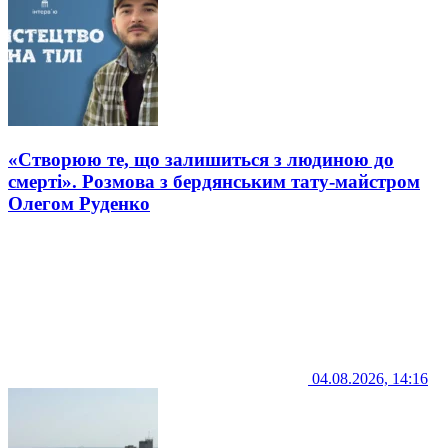
«Створюю те, що залишиться з людиною до
смерті». Розмова з бердянським тату-майстром
Олегом Руденко
04.08.2026, 14:16