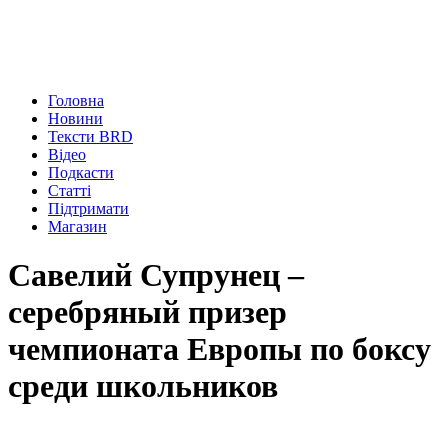
Головна
Новини
Тексти BRD
Відео
Подкасти
Статті
Підтримати
Магазин
Савелий Супрунец –
серебряный призер
чемпионата Европы по боксу
среди школьников