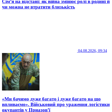
Сім’я на відстані: як війна змінює ролі в родині й
чи можна не втратити близькість
04.08.2026, 09:34
«Ми бачимо дуже багато і дуже багато на що
впливаємо». Військовий про ураження логістики
окупантів у Приазов’ї