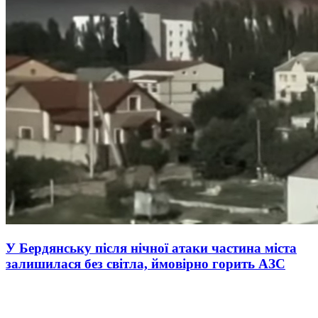
У Бердянську після нічної атаки частина міста
залишилася без світла, ймовірно горить АЗС