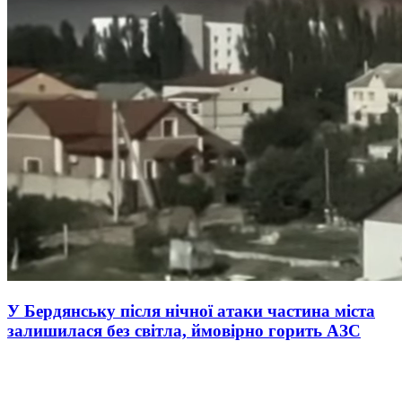
У Бердянську після нічної атаки частина міста
залишилася без світла, ймовірно горить АЗС