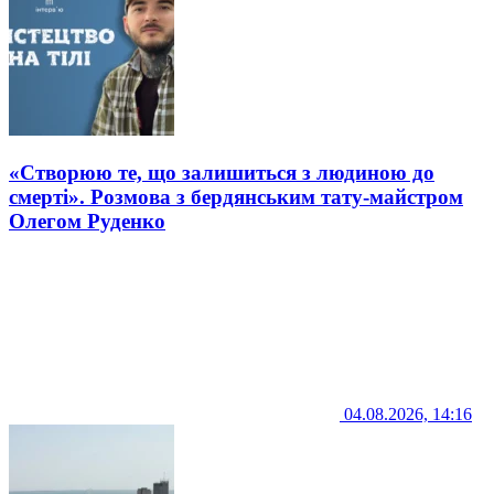
«Створюю те, що залишиться з людиною до
смерті». Розмова з бердянським тату-майстром
Олегом Руденко
04.08.2026, 14:16