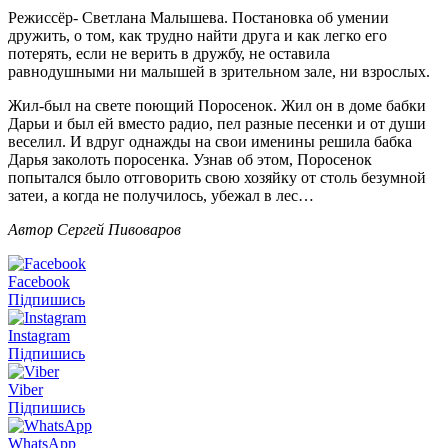
Режиссёр- Светлана Малышева. Постановка об умении
дружить, о том, как трудно найти друга и как легко его
потерять, если не верить в дружбу, не оставила
равнодушными ни малышей в зрительном зале, ни взрослых.
Жил-был на свете поющий Поросенок. Жил он в доме бабки
Дарьи и был ей вместо радио, пел разные песенки и от души
веселил. И вдруг однажды на свои именины решила бабка
Дарья заколоть поросенка. Узнав об этом, Поросенок
попытался было отговорить свою хозяйку от столь безумной
затеи, а когда не получилось, убежал в лес…
Автор Сергей Пивоваров
Facebook
Підпишись
Instagram
Підпишись
Viber
Підпишись
WhatsApp