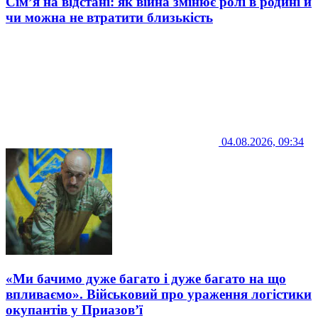
Сім’я на відстані: як війна змінює ролі в родині й
чи можна не втратити близькість
04.08.2026, 09:34
«Ми бачимо дуже багато і дуже багато на що
впливаємо». Військовий про ураження логістики
окупантів у Приазов’ї