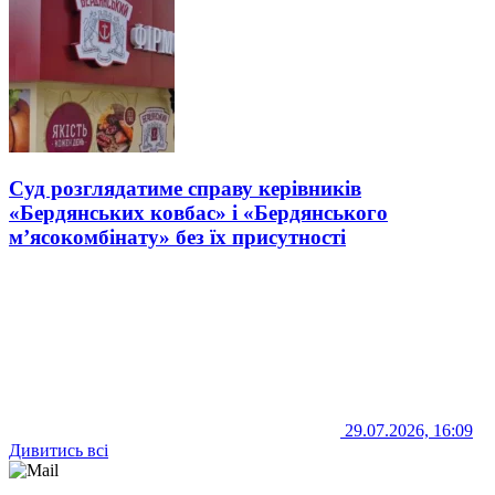
Суд розглядатиме справу керівників
«Бердянських ковбас» і «Бердянського
м’ясокомбінату» без їх присутності
29.07.2026, 16:09
Дивитись всі