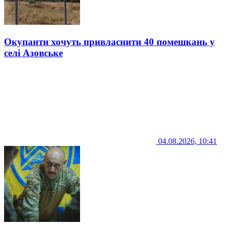
Окупанти хочуть привласнити 40 помешкань у
селі Азовське
04.08.2026, 10:41