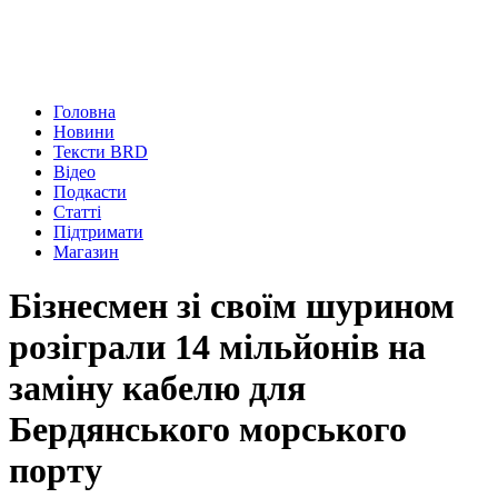
Головна
Новини
Тексти BRD
Відео
Подкасти
Статті
Підтримати
Магазин
Бізнесмен зі своїм шурином
розіграли 14 мільйонів на
заміну кабелю для
Бердянського морського
порту