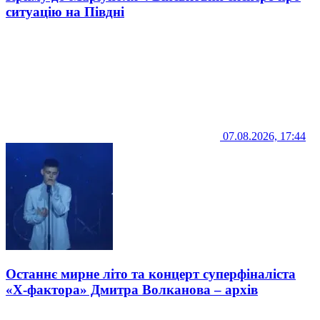
ситуацію на Півдні
07.08.2026, 17:44
Останнє мирне літо та концерт суперфіналіста
«Х-фактора» Дмитра Волканова – архів