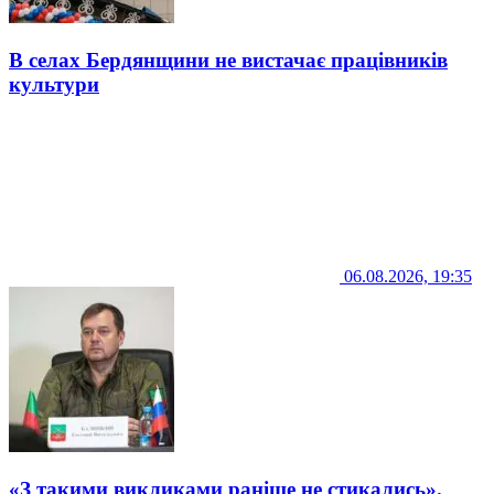
В селах Бердянщини не вистачає працівників
культури
06.08.2026, 19:35
«З такими викликами раніше не стикались».