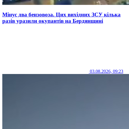
Мінус два бензовоза. Цих вихідних ЗСУ кілька
разів уразили окупантів на Бердянщині
03.08.2026, 09:23