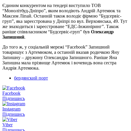
Єдиним конкурентом на тендері виступило ТОВ
“Монолітбуд-Дніпро”, яким володіють Андрій Артемюк та
Максим Ліпай. Останній також володіє фірмою “Будсервіс-
груп”, яка зареєстрована у Дніпрі по вул. Верхоянська, 49. Тут
же знаходиться і зареєстроване “ЕДС-Інжиніринг”. Також
раніше співвласником “Будсервіс-груп” був
Олександр
Запишний
.
До того ж, у соціальній мережі “Facebook” Запишний
товаришує з Артемюком, а останній вказав родичкою Яну
Запишну – дружину Олександра Запишного. Раніше Яна
Запишна мала прізвище Артемюк і вочевидь вона сестра
Андрія Артемюка.
бердянский порт
Facebook
Підпишись
Instagram
Підпишись
Viber
Підпишись