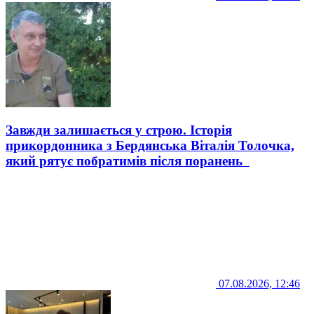
Завжди залишається у строю. Історія
прикордонника з Бердянська Віталія Толочка,
який рятує побратимів після поранень
07.08.2026, 12:46