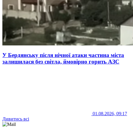
У Бердянську після нічної атаки частина міста
залишилася без світла, ймовірно горить АЗС
01.08.2026, 09:17
Дивитись всі