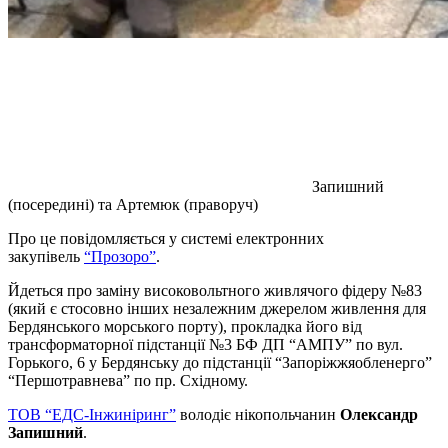
Запишний
(посередині) та Артемюк (праворуч)
Про це повідомляється у системі електронних
закупівель
“Прозоро”
.
Йдеться про заміну високовольтного живлячого фідеру №83
(який є стосовно інших незалежним джерелом живлення для
Бердянського морського порту), прокладка його від
трансформаторної підстанції №3 БФ ДП “АМПУ” по вул.
Горького, 6 у Бердянську до підстанції “Запоріжжяобленерго”
“Першотравнева” по пр. Східному.
ТОВ “ЕДС-Інжиніринг”
володіє нікопольчанин
Олександр
Запишний
.