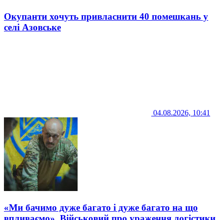
Окупанти хочуть привласнити 40 помешкань у
селі Азовське
04.08.2026, 10:41
«Ми бачимо дуже багато і дуже багато на що
впливаємо». Військовий про ураження логістики