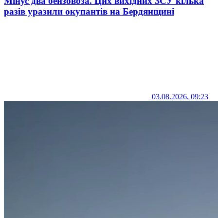
Мінус два бензовоза. Цих вихідних ЗСУ кілька
разів уразили окупантів на Бердянщині
03.08.2026, 09:23