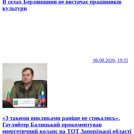
В селах Бердянщини не вистачає працівників
культури
06.08.2026, 19:35
«З такими викликами раніше не стикались».
Гауляйтер Балицький прокоментував
енергетичний колапс на ТОТ Запорізької області