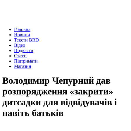
Головна
Новини
Тексти BRD
Відео
Подкасти
Статті
Підтримати
Магазин
Володимир Чепурний дав
розпорядження «закрити»
дитсадки для відвідувачів і
навіть батьків