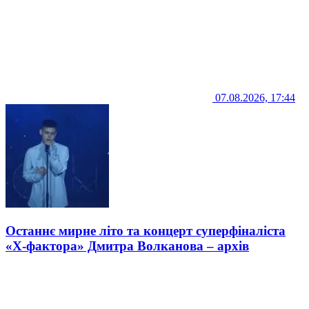
07.08.2026, 17:44
Останнє мирне літо та концерт суперфіналіста
«Х-фактора» Дмитра Волканова – архів