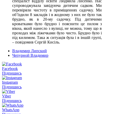
спеціаліст відділу освіти Людмила Лисенко. Нас
супроводжувала завідуюча дитячим садком. Ми
перевіряли чистоту в приміщеннях садочку. Ми
об’їздили 8 закладів і в жодному з них не було так
брудно, як в 20-му садочку. Під дитячими
кроватками було брудно і пояснити це пилом з
вікна, який нанесло з вулиці, не можна, тому що в
проходах між ліжечками було чисто. Брудно було і
під килимом. Така ж ситуація була і в іншій групі,
– повідомив Сергій Кисіль.
Владимир Липский
Чепурной Владимир
Facebook
Підпишись
Instagram
Підпишись
Viber
Підпишись
WhatsApp