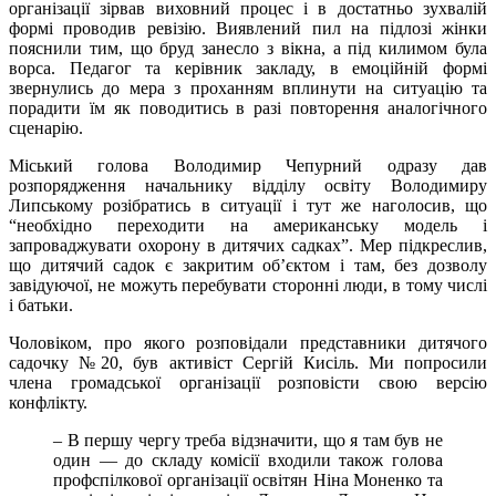
організації зірвав виховний процес і в достатньо зухвалій
формі проводив ревізію. Виявлений пил на підлозі жінки
пояснили тим, що бруд занесло з вікна, а під килимом була
ворса. Педагог та керівник закладу, в емоційній формі
звернулись до мера з проханням вплинути на ситуацію та
порадити їм як поводитись в разі повторення аналогічного
сценарію.
Міський голова Володимир Чепурний одразу дав
розпорядження начальнику відділу освіту Володимиру
Липському розібратись в ситуації і тут же наголосив, що
“необхідно переходити на американську модель і
запроваджувати охорону в дитячих садках”. Мер підкреслив,
що дитячий садок є закритим об’єктом і там, без дозволу
завідуючої, не можуть перебувати сторонні люди, в тому числі
і батьки.
Чоловіком, про якого розповідали представники дитячого
садочку №20, був активіст Сергій Кисіль. Ми попросили
члена громадської організації розповісти свою версію
конфлікту.
– В першу чергу треба відзначити, що я там був не
один — до складу комісії входили також голова
профспілкової організації освітян Ніна Моненко та