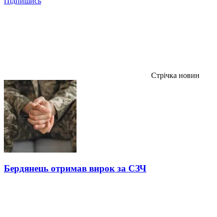
Підпишись
Стрічка новин
Бердянець отримав вирок за СЗЧ