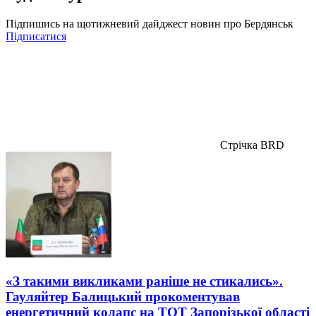
Підпишись на щотижневий дайджест новин про Бердянськ
Підписатися
Стрічка BRD
«З такими викликами раніше не стикались».
Гауляйтер Балицький прокоментував
енергетичний колапс на ТОТ Запорізької області