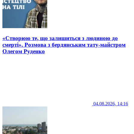
«Створюю те, що залишиться з людиною до
смерті». Розмова з бердянським тату-майстром
Олегом Руденко
04.08.2026, 14:16