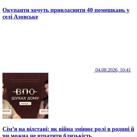
Окупанти хочуть привласнити 40 помешкань у
селі Азовське
04.08.2026, 10:41
Сім’я на відстані: як війна змінює ролі в родині й
чи можна не втратити близькість