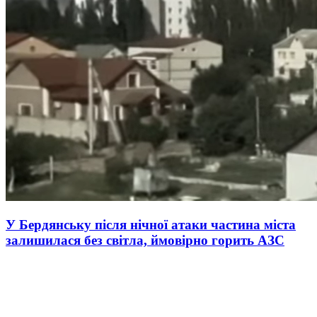
У Бердянську після нічної атаки частина міста
залишилася без світла, ймовірно горить АЗС