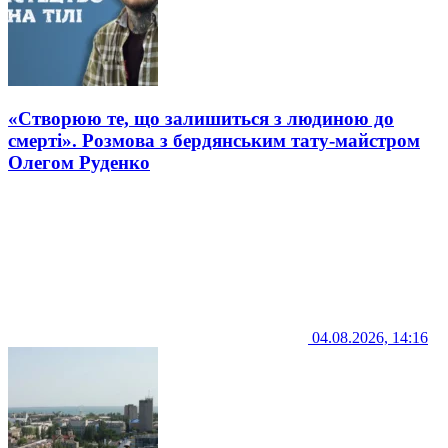
«Створюю те, що залишиться з людиною до
смерті». Розмова з бердянським тату-майстром
Олегом Руденко
04.08.2026, 14:16