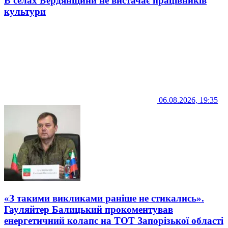
В селах Бердянщини не вистачає працівників
культури
06.08.2026, 19:35
«З такими викликами раніше не стикались».
Гауляйтер Балицький прокоментував
енергетичний колапс на ТОТ Запорізької області