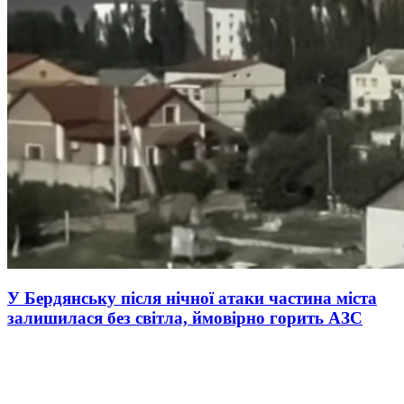
У Бердянську після нічної атаки частина міста
залишилася без світла, ймовірно горить АЗС