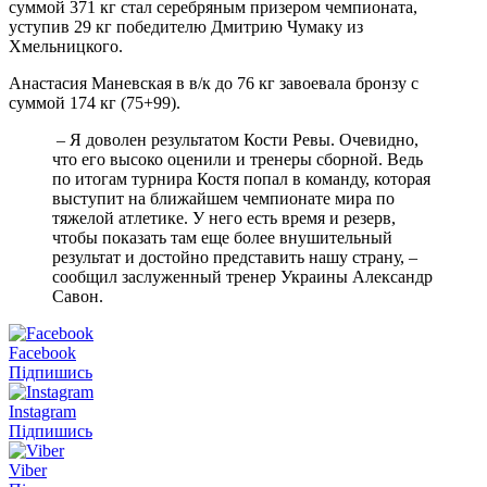
суммой 371 кг стал серебряным призером чемпионата,
уступив 29 кг победителю Дмитрию Чумаку из
Хмельницкого.
Анастасия Маневская в в/к до 76 кг завоевала бронзу с
суммой 174 кг (75+99).
– Я доволен результатом Кости Ревы. Очевидно,
что его высоко оценили и тренеры сборной. Ведь
по итогам турнира Костя попал в команду, которая
выступит на ближайшем чемпионате мира по
тяжелой атлетике. У него есть время и резерв,
чтобы показать там еще более внушительный
результат и достойно представить нашу страну, –
сообщил заслуженный тренер Украины Александр
Савон.
Facebook
Підпишись
Instagram
Підпишись
Viber