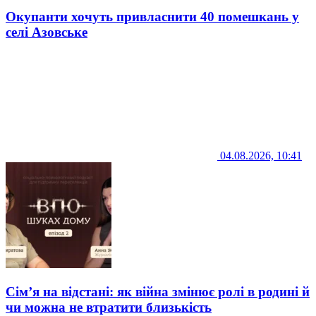
Окупанти хочуть привласнити 40 помешкань у
селі Азовське
04.08.2026, 10:41
Сім’я на відстані: як війна змінює ролі в родині й
чи можна не втратити близькість