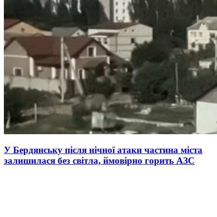
У Бердянську після нічної атаки частина міста
залишилася без світла, ймовірно горить АЗС