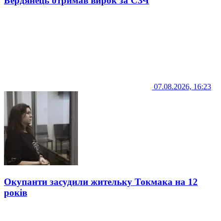
Бердянець отримав вирок за СЗЧ
07.08.2026, 16:23
Окупанти засудили жительку Токмака на 12
років