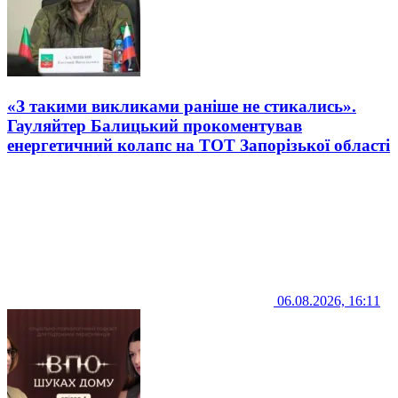
«З такими викликами раніше не стикались».
Гауляйтер Балицький прокоментував
енергетичний колапс на ТОТ Запорізької області
06.08.2026, 16:11