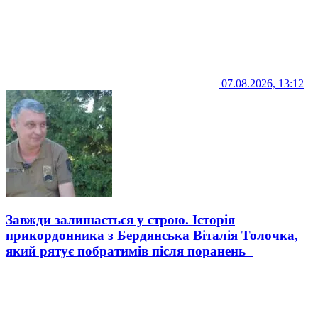
07.08.2026, 13:12
Завжди залишається у строю. Історія
прикордонника з Бердянська Віталія Толочка,
який рятує побратимів після поранень