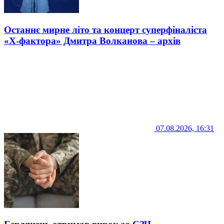
Останнє мирне літо та концерт суперфіналіста
«Х-фактора» Дмитра Волканова – архів
07.08.2026, 16:31