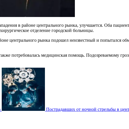
падения в районе центрального рынка, улучшается. Оба пациен
 хирургическое отделение городской больницы.
айоне центрального рынка подошел неизвестный и попытался обм
 также потребовалась медицинская помощь. Подозреваемому гро
а
Пострадавших от ночной стрельбы в цент