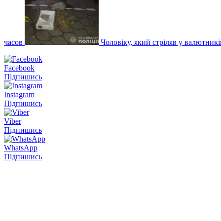
часов
Чоловіку, який стріляв у валютникі
Facebook
Підпишись
Instagram
Підпишись
Viber
Підпишись
WhatsApp
Підпишись