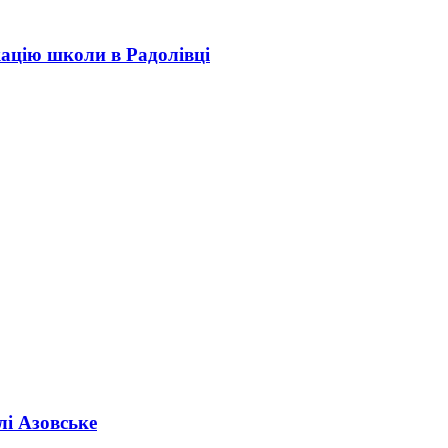
кацію школи в Радолівці
лі Азовське