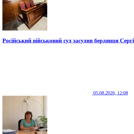
Російський військовий суд засудив бердянця Серг
05.08.2026, 12:08