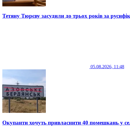
Тетяну Тюрєву засудили до трьох років за русифі
05.08.2026, 11:48
Окупанти хочуть привласнити 40 помешкань у се