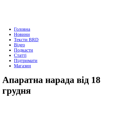
Головна
Новини
Тексти BRD
Відео
Подкасти
Статті
Підтримати
Магазин
Апаратна нарада від 18
грудня