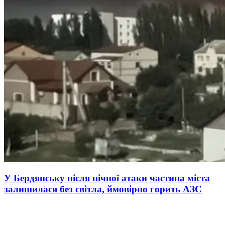
У Бердянську після нічної атаки частина міста
залишилася без світла, ймовірно горить АЗС