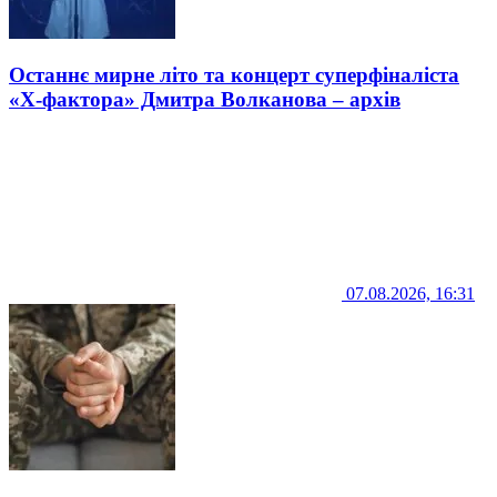
Останнє мирне літо та концерт суперфіналіста
«Х-фактора» Дмитра Волканова – архів
07.08.2026, 16:31