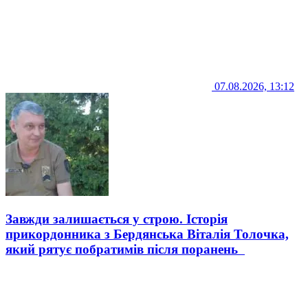
07.08.2026, 13:12
Завжди залишається у строю. Історія
прикордонника з Бердянська Віталія Толочка,
який рятує побратимів після поранень