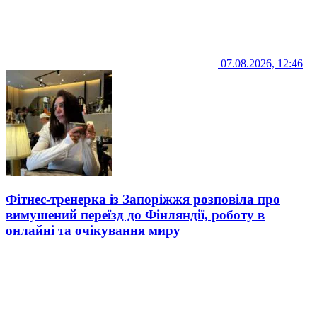
07.08.2026, 12:46
Фітнес-тренерка із Запоріжжя розповіла про
вимушений переїзд до Фінляндії, роботу в
онлайні та очікування миру