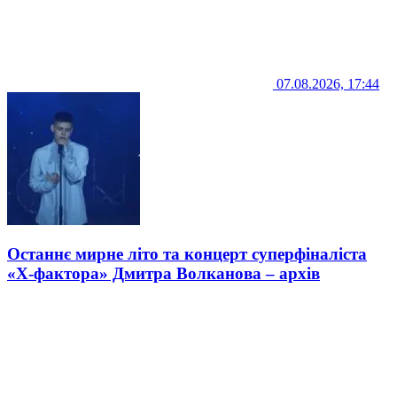
07.08.2026, 17:44
Останнє мирне літо та концерт суперфіналіста
«Х-фактора» Дмитра Волканова – архів