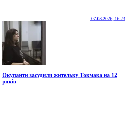
07.08.2026, 16:23
Окупанти засудили жительку Токмака на 12
років