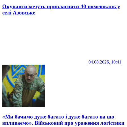
Окупанти хочуть привласнити 40 помешкань у
селі Азовське
04.08.2026, 10:41
«Ми бачимо дуже багато і дуже багато на що
впливаємо». Військовий про ураження логістики