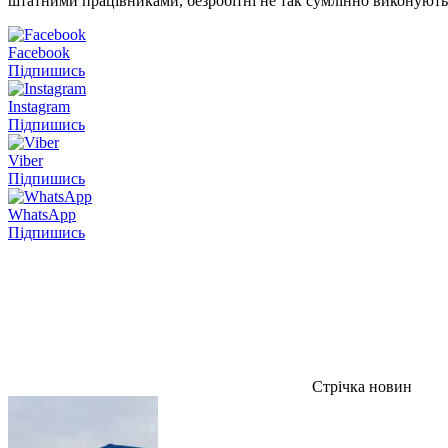
штатними працівниками, безробітні не так сумлінно виконують
Facebook
Підпишись
Instagram
Підпишись
Viber
Підпишись
WhatsApp
Підпишись
Стрічка новин