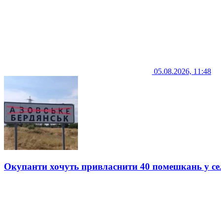
05.08.2026, 11:48
Окупанти хочуть привласнити 40 помешкань у се