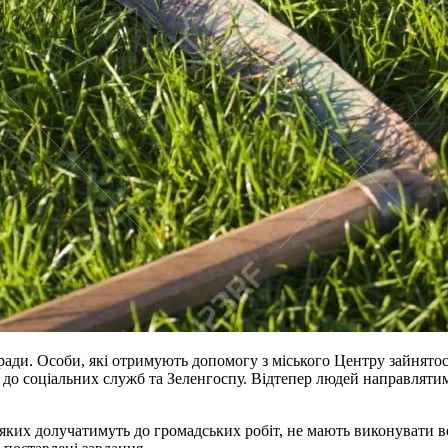
 ради. Особи, які отримують допомогу з міського Центру зайнятос
у до соціальних служб та Зеленгоспу. Відтепер людей направляти
яких долучатимуть до громадських робіт, не мають виконувати ве