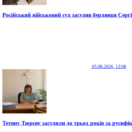
Російський військовий суд засудив бердянця Серг
05.08.2026, 12:08
Тетяну Тюрєву засудили до трьох років за русифі