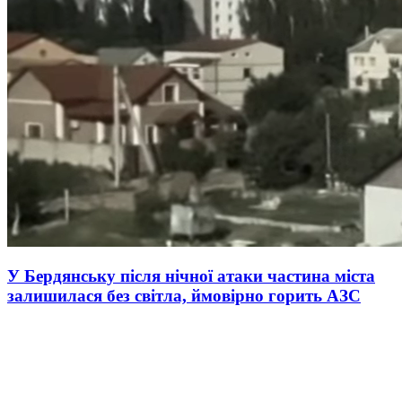
У Бердянську після нічної атаки частина міста
залишилася без світла, ймовірно горить АЗС