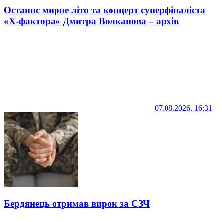
Останнє мирне літо та концерт суперфіналіста
«Х-фактора» Дмитра Волканова – архів
07.08.2026, 16:31
Бердянець отримав вирок за СЗЧ