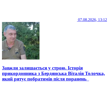
07.08.2026, 13:12
Завжди залишається у строю. Історія
прикордонника з Бердянська Віталія Толочка,
який рятує побратимів після поранень