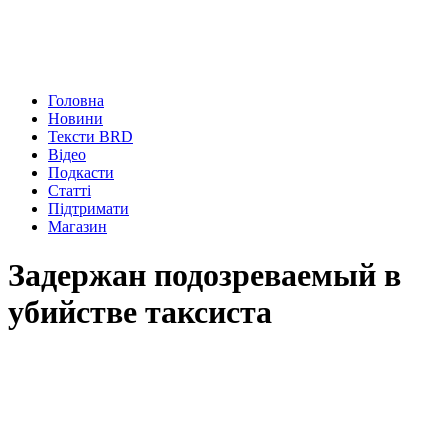
Головна
Новини
Тексти BRD
Відео
Подкасти
Статті
Підтримати
Магазин
Задержан подозреваемый в
убийстве таксиста