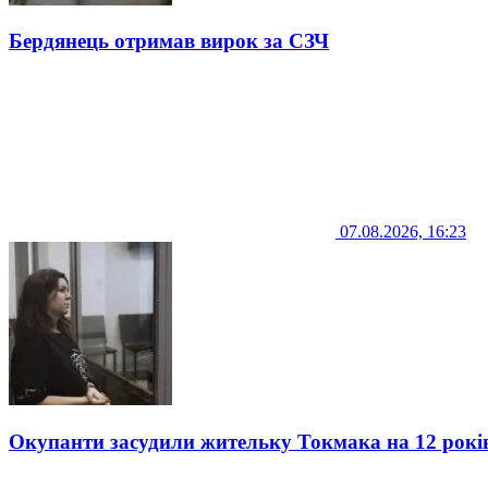
Бердянець отримав вирок за СЗЧ
07.08.2026, 16:23
Окупанти засудили жительку Токмака на 12 рокі