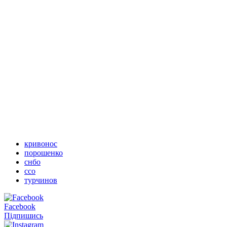
кривонос
порошенко
снбо
ссо
турчинов
Facebook
Підпишись