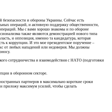
ой безопасности и обороны Украины. Сейчас есть
альных операций, и активную поддержку общественности,
цопераций. Мы с вами хорошо знакомы и по обороне
ессионализма также являются демонстрацией нового типа
асть, и оппозиция, именно та кандидатура, которая
ть к коррупции. И это мое президентское поручение –
екс от любых нападений или недоверия. Мы должны
оносу.
кого сотрудничества и взаимодействия с НАТО (подготовки
упции в оборонном секторе.
иностранных партнеров в максимально короткие сроки
 и приложу максимум усилий, чтобы сделать