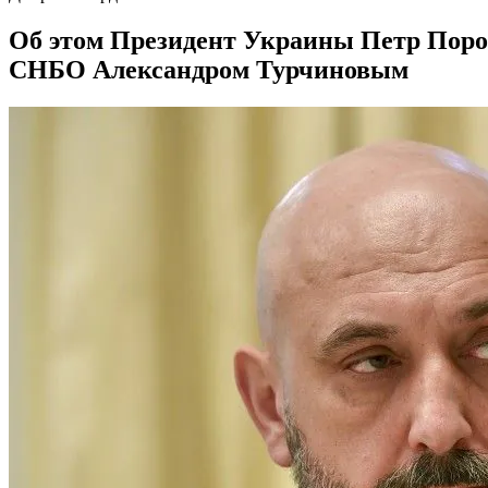
Об этом Президент Украины Петр Поро
СНБО Александром Турчиновым