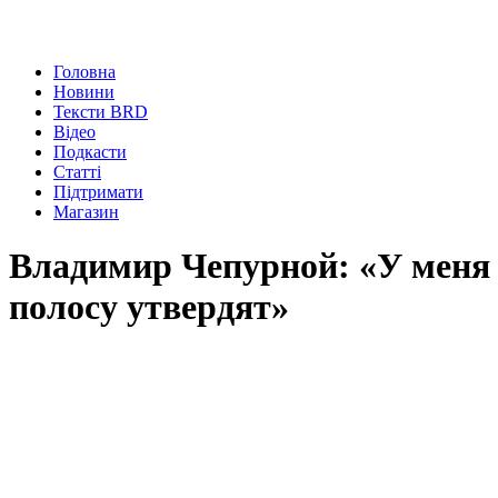
Головна
Новини
Тексти BRD
Відео
Подкасти
Статті
Підтримати
Магазин
Владимир Чепурной: «У меня е
полосу утвердят»