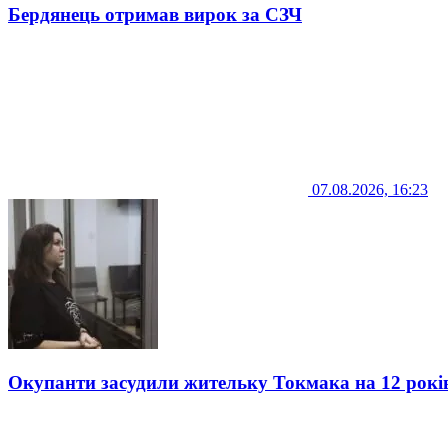
Бердянець отримав вирок за СЗЧ
07.08.2026, 16:23
Окупанти засудили жительку Токмака на 12 рокі