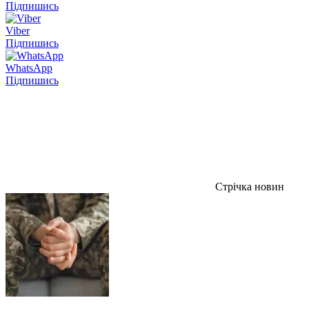
Підпишись
Viber
Підпишись
WhatsApp
Підпишись
Стрічка новин