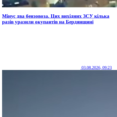
Мінус два бензовоза. Цих вихідних ЗСУ кілька
разів уразили окупантів на Бердянщині
03.08.2026, 09:23