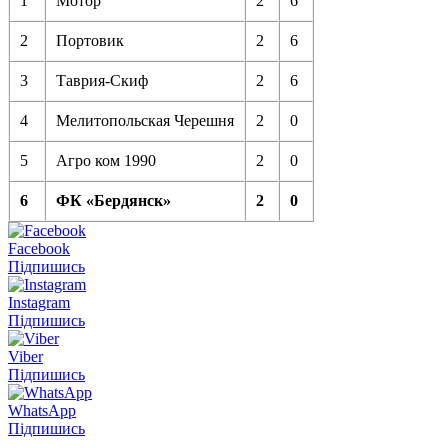
1
Мотор
2
6
2
Портовик
2
6
3
Таврия-Скиф
2
6
4
Мелитопольская Черешня
2
0
5
Агро ком 1990
2
0
6
ФК «Бердянск»
2
0
Facebook
Підпишись
Instagram
Підпишись
Viber
Підпишись
WhatsApp
Підпишись