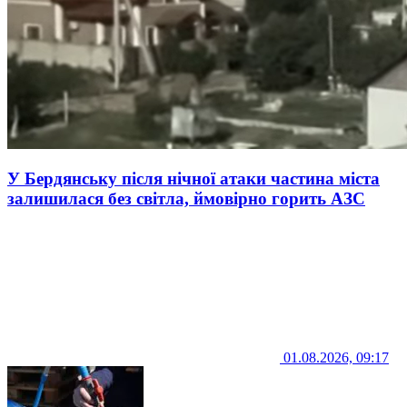
У Бердянську після нічної атаки частина міста
залишилася без світла, ймовірно горить АЗС
01.08.2026, 09:17