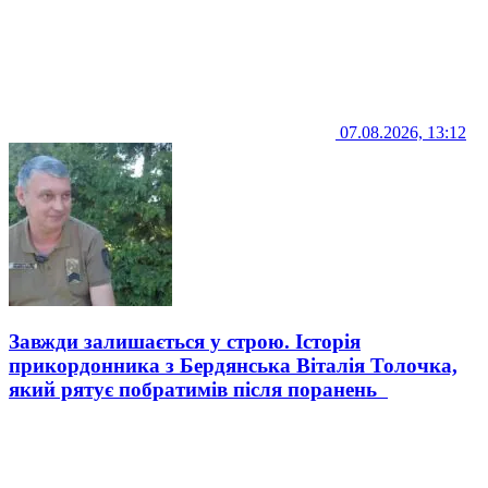
07.08.2026, 13:12
Завжди залишається у строю. Історія
прикордонника з Бердянська Віталія Толочка,
який рятує побратимів після поранень