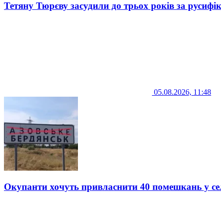
Тетяну Тюрєву засудили до трьох років за русифі
05.08.2026, 11:48
Окупанти хочуть привласнити 40 помешкань у се