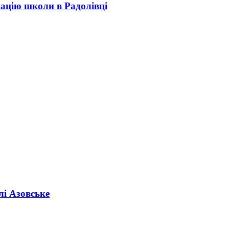
кацію школи в Радолівці
лі Азовське