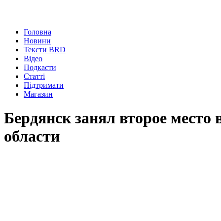
Головна
Новини
Тексти BRD
Відео
Подкасти
Статті
Підтримати
Магазин
Бердянск занял второе место
области