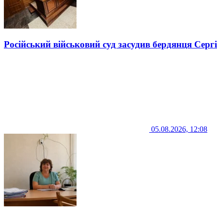
Російський військовий суд засудив бердянця Серг
05.08.2026, 12:08