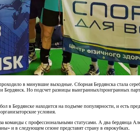
проходило в минувшие выходные. Сборная Бердянска стала сере
 и Бердянск. Но подсчет разницы выигранных/проигранных парт
бол в Бердянске находится на подъеме популярности, и есть пре
 организаторские условия.
а команды с профессиональными статусами. А два бердянца Але
ны» и в следующем сезоне представят страну в еврокубках.