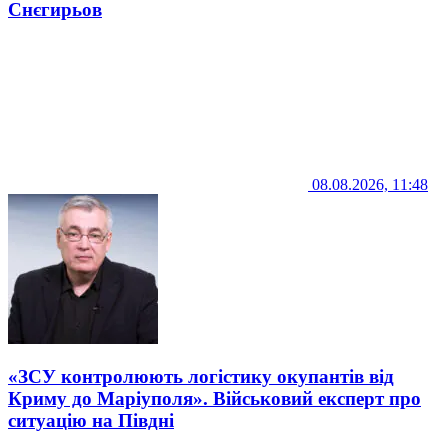
Снєгирьов
08.08.2026, 11:48
«ЗСУ контролюють логістику окупантів від
Криму до Маріуполя». Військовий експерт про
ситуацію на Півдні