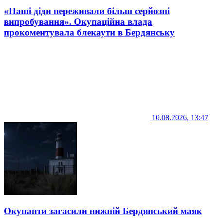
«Наші діди переживали більш серйозні
випробування». Окупаційна влада
прокоментувала блекаути в Бердянську
10.08.2026, 13:47
Окупанти загасили нижній Бердянський маяк