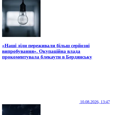
«Наші діди переживали більш серйозні
випробування». Окупаційна влада
прокоментувала блекаути в Бердянську
10.08.2026, 13:47