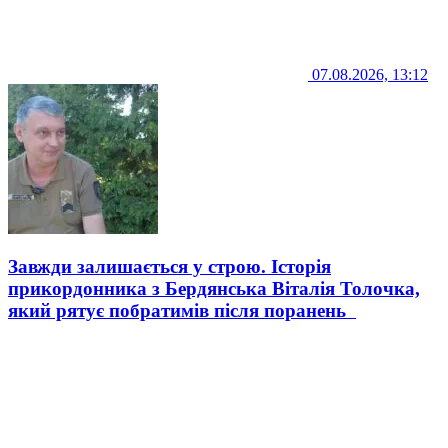
07.08.2026, 13:12
Завжди залишається у строю. Історія
прикордонника з Бердянська Віталія Толочка,
який рятує побратимів після поранень