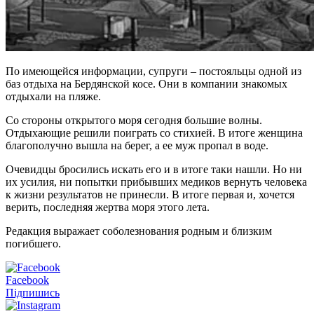
По имеющейся информации, супруги – постояльцы одной из
баз отдыха на Бердянской косе. Они в компании знакомых
отдыхали на пляже.
Со стороны открытого моря сегодня большие волны.
Отдыхающие решили поиграть со стихией. В итоге женщина
благополучно вышла на берег, а ее муж пропал в воде.
Очевидцы бросились искать его и в итоге таки нашли. Но ни
их усилия, ни попытки прибывших медиков вернуть человека
к жизни результатов не принесли. В итоге первая и, хочется
верить, последняя жертва моря этого лета.
Редакция выражает соболезнования родным и близким
погибшего.
Facebook
Підпишись