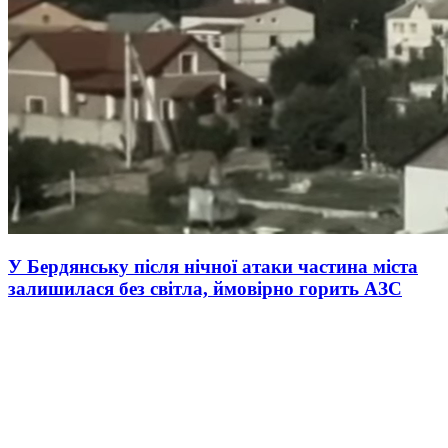
У Бердянську після нічної атаки частина міста
залишилася без світла, ймовірно горить АЗС