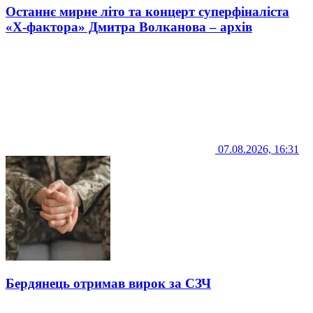
Останнє мирне літо та концерт суперфіналіста
«Х-фактора» Дмитра Волканова – архів
07.08.2026, 16:31
Бердянець отримав вирок за СЗЧ