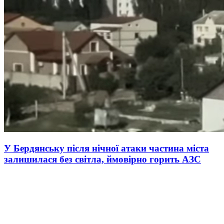
У Бердянську після нічної атаки частина міста
залишилася без світла, ймовірно горить АЗС