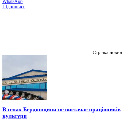
WhatsApp
Підпишись
Стрічка новин
В селах Бердянщини не вистачає працівників
культури