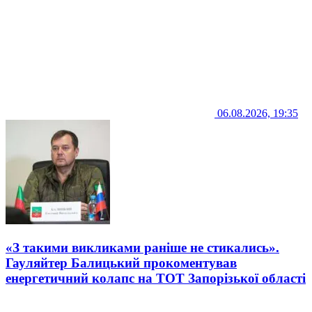
06.08.2026, 19:35
«З такими викликами раніше не стикались».
Гауляйтер Балицький прокоментував
енергетичний колапс на ТОТ Запорізької області