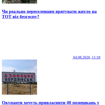
Чи реально переселенцям врятувати житло на
ТОТ від безгоспу?
04.08.2026, 11:18
Окупанти хочуть привласнити 40 помешкань у