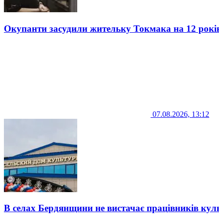
Окупанти засудили жительку Токмака на 12 рокі
07.08.2026, 13:12
В селах Бердянщини не вистачає працівників кул