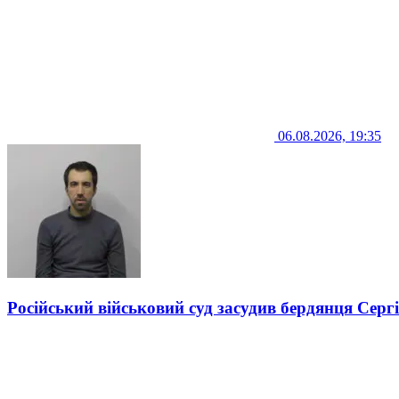
06.08.2026, 19:35
Російський військовий суд засудив бердянця Серг