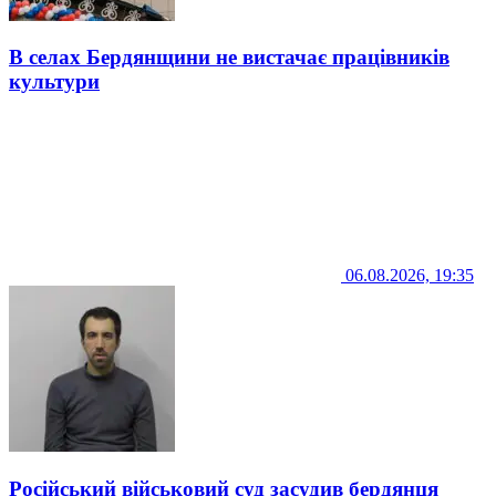
В селах Бердянщини не вистачає працівників
культури
06.08.2026, 19:35
Російський військовий суд засудив бердянця