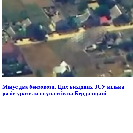
Мінус два бензовоза. Цих вихідних ЗСУ кілька
разів уразили окупантів на Бердянщині