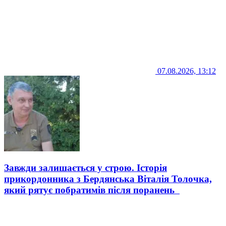
07.08.2026, 13:12
Завжди залишається у строю. Історія
прикордонника з Бердянська Віталія Толочка,
який рятує побратимів після поранень