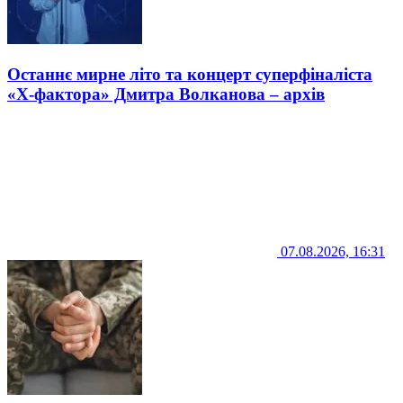
Останнє мирне літо та концерт суперфіналіста
«Х-фактора» Дмитра Волканова – архів
07.08.2026, 16:31