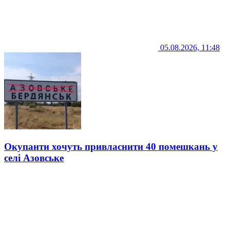
05.08.2026, 11:48
Окупанти хочуть привласнити 40 помешкань у
селі Азовське