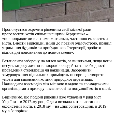
Пропонується окремим рішенням сесії міської ради
проголосити котів співмешканцями Бердянська –
«повноправними вільними жителями, частиною екосистеми
міста. Внести відповідні зміни до правил благоустрою, правил
утримання будинків та прибудинкової території, зробити
відповідні доповнення до повноважень».
Встановити заборону на вилов котів, за винятками, якщо вони
несуть загрозу життю та здоров’ю людей та за необхідності
проведення стерилізації чи вакцинації. Заборонити
замуровування підвальних приміщень та горищ і створити
умови для виконання котами природної дератизації.
Налагодити взаємодію між міською владою та громадськими
організаціями з приводу чисельності та популяції котів в місті.
Відзначимо, що подібні рішення вже ухвалені у ряді міст
України – в 2017-му році Одеса визнала котів частиною
екосистеми міста, в 2018-му – на Дніпропетровщині, в 2019-
му в Запоріжжі.