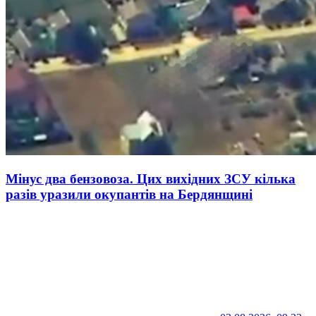
Мінус два бензовоза. Цих вихідних ЗСУ кілька
разів уразили окупантів на Бердянщині