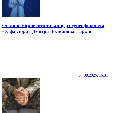
Останнє мирне літо та концерт суперфіналіста
«Х-фактора» Дмитра Волканова – архів
07.08.2026, 16:31