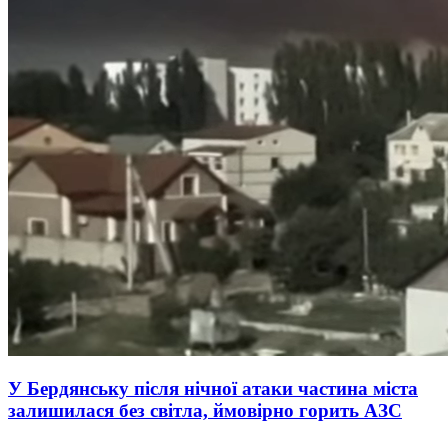
У Бердянську після нічної атаки частина міста
залишилася без світла, ймовірно горить АЗС