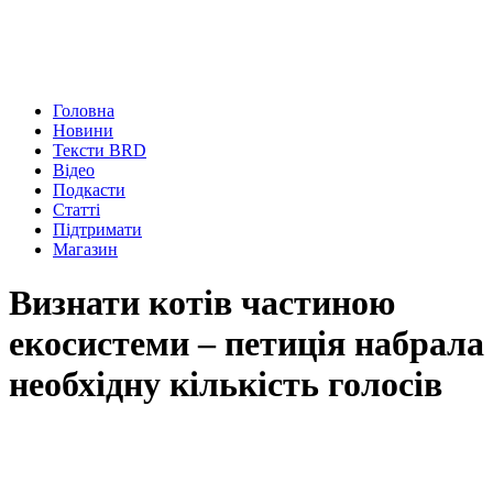
Головна
Новини
Тексти BRD
Відео
Подкасти
Статті
Підтримати
Магазин
Визнати котів частиною
екосистеми – петиція набрала
необхідну кількість голосів