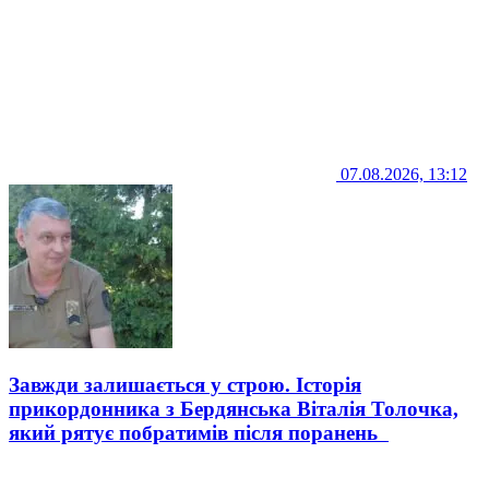
07.08.2026, 13:12
Завжди залишається у строю. Історія
прикордонника з Бердянська Віталія Толочка,
який рятує побратимів після поранень