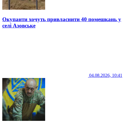
Окупанти хочуть привласнити 40 помешкань у
селі Азовське
04.08.2026, 10:41