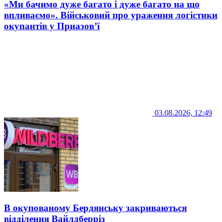
«Ми бачимо дуже багато і дуже багато на що
впливаємо». Військовий про ураження логістики
окупантів у Приазов’ї
03.08.2026, 12:49
В окупованому Бердянську закриваються
відділення Вайлдберріз