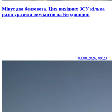
Мінус два бензовоза. Цих вихідних ЗСУ кілька
разів уразили окупантів на Бердянщині
03.08.2026, 09:23