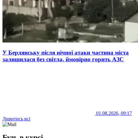
У Бердянську після нічної атаки частина міста
залишилася без світла, ймовірно горить АЗС
01.08.2026, 09:17
Дивитись всі
Будь в курсі