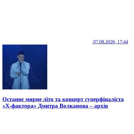
07.08.2026, 17:44
Останнє мирне літо та концерт суперфіналіста
«Х-фактора» Дмитра Волканова – архів