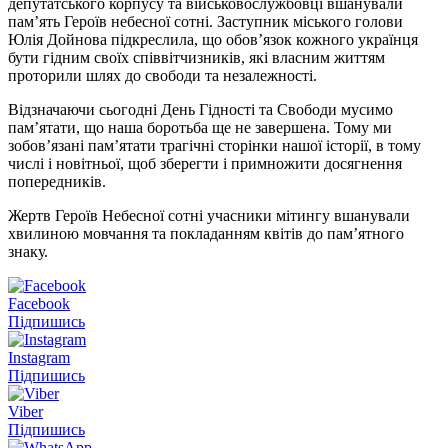
депутатського корпусу та військовослужбовці вшанували
пам’ять Героїв небесної сотні. Заступник міського голови
Юлія Дойнова підкреслила, що обов’язок кожного українця
бути гідним своїх співвітчизників, які власним життям
проторили шлях до свободи та незалежності.
Відзначаючи сьогодні День Гідності та Свободи мусимо
пам’ятати, що наша боротьба ще не завершена. Тому ми
зобов’язані пам’ятати трагічні сторінки нашої історії, в тому
числі і новітньої, щоб зберегти і примножити досягнення
попередників.
Жертв Героїв Небесної сотні учасники мітингу вшанували
хвилиною мовчання та покладанням квітів до пам’ятного
знаку.
Facebook
Підпишись
Instagram
Підпишись
Viber
Підпишись