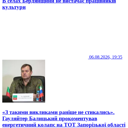
В селах Бердянщини не вистачає працівників
культури
06.08.2026, 19:35
«З такими викликами раніше не стикались».
Гауляйтер Балицький прокоментував
енергетичний колапс на ТОТ Запорізької області