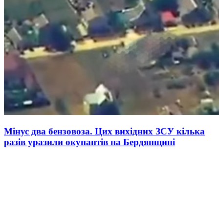
Мінус два бензовоза. Цих вихідних ЗСУ кілька
разів уразили окупантів на Бердянщині