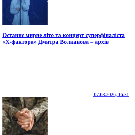
Останнє мирне літо та концерт суперфіналіста
«Х-фактора» Дмитра Волканова – архів
07.08.2026, 16:31