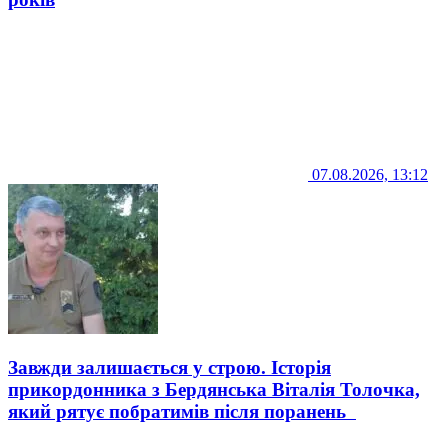
07.08.2026, 13:12
Завжди залишається у строю. Історія
прикордонника з Бердянська Віталія Толочка,
який рятує побратимів після поранень