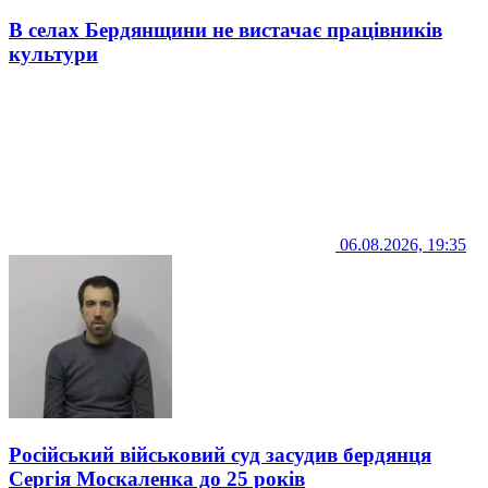
В селах Бердянщини не вистачає працівників
культури
06.08.2026, 19:35
Російський військовий суд засудив бердянця
Сергія Москаленка до 25 років