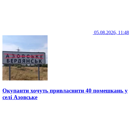
05.08.2026, 11:48
Окупанти хочуть привласнити 40 помешкань у
селі Азовське