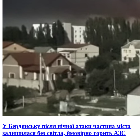
У Бердянську після нічної атаки частина міста
залишилася без світла, ймовірно горить АЗС