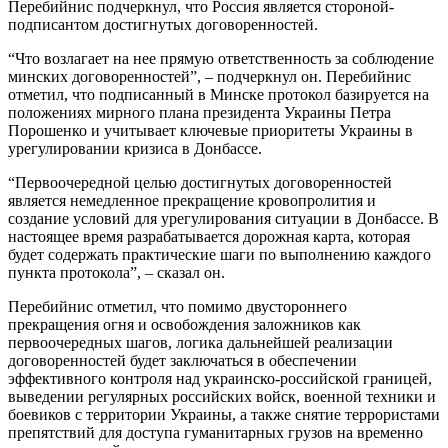
Перебийнис подчеркнул, что Россия является стороной-
подписантом достигнутых договоренностей.
“Что возлагает на нее прямую ответственность за соблюдение
минских договоренностей”, – подчеркнул он. Перебийнис
отметил, что подписанный в Минске протокол базируется на
положениях мирного плана президента Украины Петра
Порошенко и учитывает ключевые приоритеты Украины в
урегулировании кризиса в Донбассе.
“Первоочередной целью достигнутых договоренностей
является немедленное прекращение кровопролития и
создание условий для урегулирования ситуации в Донбассе. В
настоящее время разрабатывается дорожная карта, которая
будет содержать практические шаги по выполнению каждого
пункта протокола”, – сказал он.
Перебийнис отметил, что помимо двустороннего
прекращения огня и освобождения заложников как
первоочередных шагов, логика дальнейшей реализации
договоренностей будет заключаться в обеспечении
эффективного контроля над украинско-российской границей,
выведении регулярных российских войск, военной техники и
боевиков с территории Украины, а также снятие террористами
препятствий для доступа гуманитарных грузов на временно