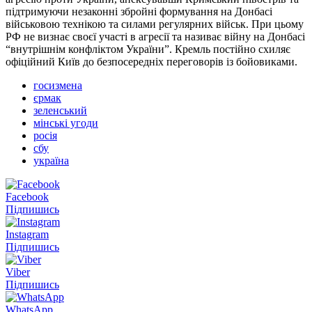
підтримуючи незаконні збройні формування на Донбасі
військовою технікою та силами регулярних військ. При цьому
РФ не визнає своєї участі в агресії та називає війну на Донбасі
“внутрішнім конфліктом України”. Кремль постійно схиляє
офіційний Київ до безпосередніх переговорів із бойовиками.
госизмена
єрмак
зеленський
мінські угоди
росія
сбу
україна
Facebook
Підпишись
Instagram
Підпишись
Viber
Підпишись
WhatsApp