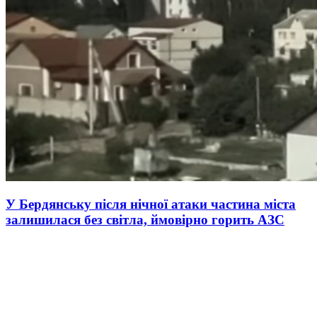
У Бердянську після нічної атаки частина міста
залишилася без світла, ймовірно горить АЗС