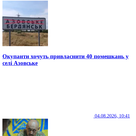
Окупанти хочуть привласнити 40 помешкань у
селі Азовське
04.08.2026, 10:41