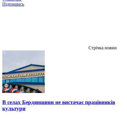
Підпишись
Стрічка новин
В селах Бердянщини не вистачає працівників
культури