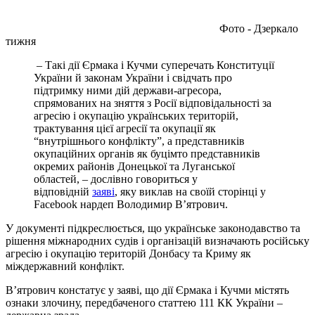
Фото - Дзеркало
тижня
– Такі дії Єрмака і Кучми суперечать Конституції
України й законам України і свідчать про
підтримку ними дій держави-агресора,
спрямованих на зняття з Росії відповідальності за
агресію і окупацію українських територій,
трактування цієї агресії та окупації як
“внутрішнього конфлікту”, а представників
окупаційних органів як буцімто представників
окремих районів Донецької та Луганської
областей, – дослівно говориться у
відповідній
заяві
, яку виклав на своїй сторінці у
Facebook нардеп Володимир В’ятрович.
У документі підкреслюється, що українське законодавство та
рішення міжнародних судів і організацій визначають російську
агресію і окупацію територій Донбасу та Криму як
міждержавний конфлікт.
В’ятрович констатує у заяві, що дії Єрмака і Кучми містять
ознаки злочину, передбаченого статтею 111 КК України –