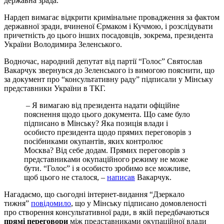
державна зрада.
Нардеп вимагає відкрити кримінальне провадження за фактом
державної зради, вчиненої Єрмаком і Кучмою, і розслідувати
причетність до цього інших посадовців, зокрема, президента
України Володимира Зеленського.
Водночас, народний депутат від партії “Голос” Святослав
Вакарчук звернувся до Зеленського із вимогою пояснити, що
за документ про “консультативну раду” підписали у Мінську
представники України в ТКГ.
– Я вимагаю від президента надати офіційне
пояснення щодо цього документа. Що саме було
підписано в Мінську? Яка позиція влади і
особисто президента щодо прямих переговорів з
посібниками окупантів, яких контролює
Москва? Від себе додам. Прямих переговорів з
представниками окупаційного режиму не може
бути. “Голос” і я особисто зробимо все можливе,
щоб цього не сталося, –
написав
Вакарчук.
Нагадаємо, що сьогодні інтернет-видання “Дзеркало
тижня”
повідомило
, що у Мінську підписано домовленості
про створення консультативної ради, в якій передбачаються
прямі переговори
між представниками окупаційної влади