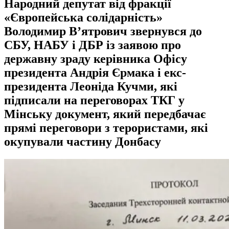
Народний депутат від фракції
«Європейська солідарність»
Володимир В’ятрович звернувся до
СБУ, НАБУ і ДБР із заявою про
державну зраду керівника Офісу
президента Андрія Єрмака і екс-
президента Леоніда Кучми, які
підписали на переговорах ТКГ у
Мінську документ, який передбачає
прямі переговори з терористами, які
окупували частину Донбасу