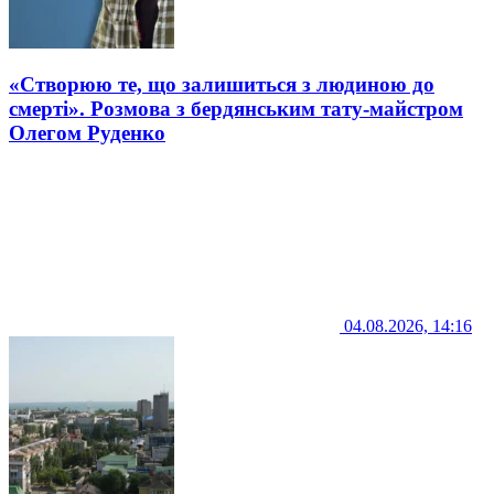
«Створюю те, що залишиться з людиною до
смерті». Розмова з бердянським тату-майстром
Олегом Руденко
04.08.2026, 14:16