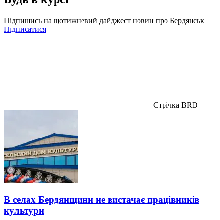
Підпишись на щотижневий дайджест новин про Бердянськ
Підписатися
Стрічка BRD
В селах Бердянщини не вистачає працівників
культури